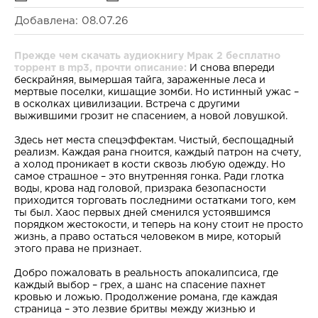
Добавлена: 08.07.26
Прежде чем скачать аудиокнигу Мрак 2 бесплатно
торрент в mp3, прочти описание:
И снова впереди
бескрайняя, вымершая тайга, зараженные леса и
мертвые поселки, кишащие зомби. Но истинный ужас –
в осколках цивилизации. Встреча с другими
выжившими грозит не спасением, а новой ловушкой.
Здесь нет места спецэффектам. Чистый, беспощадный
реализм. Каждая рана гноится, каждый патрон на счету,
а холод проникает в кости сквозь любую одежду. Но
самое страшное – это внутренняя гонка. Ради глотка
воды, крова над головой, призрака безопасности
приходится торговать последними остатками того, кем
ты был. Хаос первых дней сменился устоявшимся
порядком жестокости, и теперь на кону стоит не просто
жизнь, а право остаться человеком в мире, который
этого права не признает.
Добро пожаловать в реальность апокалипсиса, где
каждый выбор – грех, а шанс на спасение пахнет
кровью и ложью. Продолжение романа, где каждая
страница – это лезвие бритвы между жизнью и