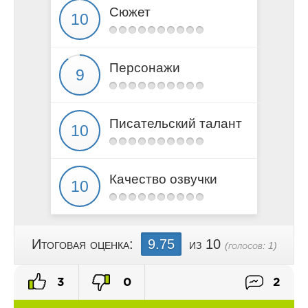
Глава 15
Сюжет
Глава 16
Персонажи
Писательский талант
Качество озвучки
Итоговая оценка:
9.75
из 10
(голосов:
1
)
3
0
2