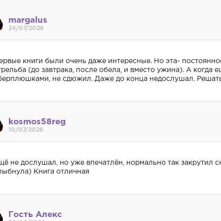
margalus
24/07/2026
ервые книги были очень даже интересные. Но эта- постоянно
трельба (до завтрака, после обела, и вместо ужина). А когда
берплюшками, не сдюжил. Даже до конца недослушал. Решать
kosmos58reg
10/07/2026
щё не дослушал, но уже впечатлён, нормально так закрутил 
лыбнула) Книга отличная
Гость Алекс