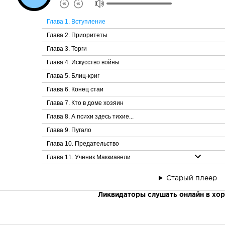
Глава 1. Вступление
Глава 2. Приоритеты
Глава 3. Торги
Глава 4. Искусство войны
Глава 5. Блиц-криг
Глава 6. Конец стаи
Глава 7. Кто в доме хозяин
Глава 8. А психи здесь тихие...
Глава 9. Пугало
Глава 10. Предательство
Глава 11. Ученик Маккиавели
Глава 12. Жесткий разговор
Старый плеер
Глава 13. Ультиматум
Ликвидаторы слушать онлайн в хо
Глава 14. Месть длинной в тысячу километров
Глава 15. Файр-шоу