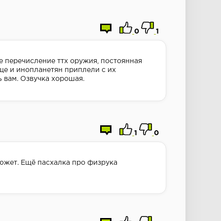
0
1
е перечисление ттх оружия, постоянная
 еще и инопланетян приплели с их
 вам. Озвучка хорошая.
1
0
сюжет. Ещё пасхалка про физрука