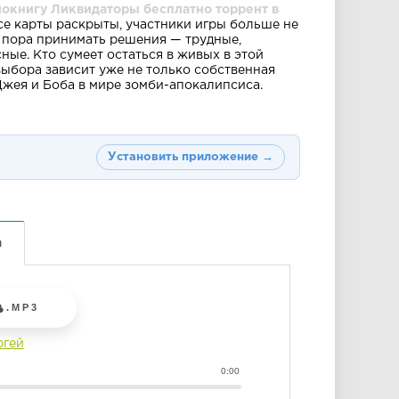
иокнигу Ликвидаторы бесплатно торрент в
е карты раскрыты, участники игры больше не
 пора принимать решения — трудные,
ные. Кто сумеет остаться в живых в этой
выбора зависит уже не только собственная
Джея и Боба в мире зомби-апокалипсиса.
Установить приложение →
а
.MP3
ргей
0:00