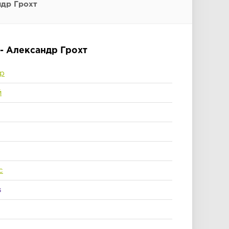
ндр Грохт
- Александр Грохт
р
й
с
s