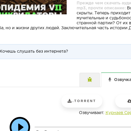
Прежде чем скачать ауд
mp3, прочти описание:
Вс
скрыты. Теперь приходит
мучительные и судьбонос
странной партии? От их 
ба, но и жизни других людей. Заключительная часть истории 
Хочешь слушать без интернета?
Озвучк
.TORRENT
Озвучивает:
Курнаев Се