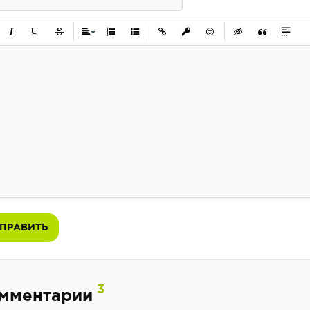
ужирный
Курсив
Подчеркнутый
Зачеркнутый
Выравнивание
Нумерованный список
Маркированный список
Вставить ссылку
Вставить защищенную ссылк
Вставить смайлик
Вставка скрытого 
Вставка цит
Вставк
ПРАВИТЬ
3
мментарии