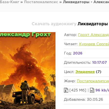
База-Книг
»
Постапокалипсис
» Ликвидаторы - Алекса
Скачать аудиокнигу
Ликвидаторы 
Автор:
Грохт Александ
Читает:
Курнаев Серге
Год:
2026
Длительность:
10:17:07
Цикл:
Эпидемия
(7)
Жанр:
Постапокалипси
[425 Мб] |
96 kb/
Добавлена: 30.05.26