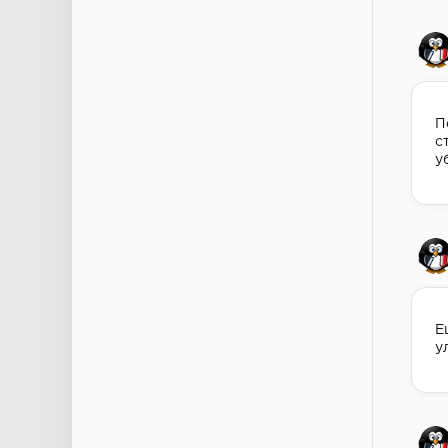
П
с
у
Е
у