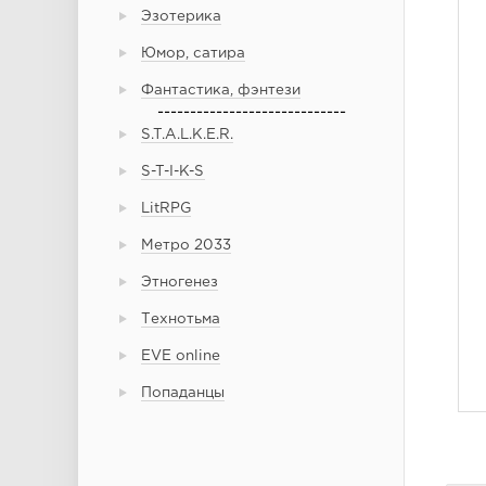
Эзотерика
Юмор, сатира
Фантастика, фэнтези
-----------------------------
S.T.A.L.K.E.R.
S-T-I-K-S
LitRPG
Метро 2033
Этногенез
Технотьма
EVE online
Попаданцы