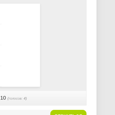
 10
(голосов:
4
)