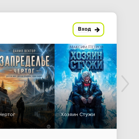
Вход
Чертог
Хозяин Стужи
Безли