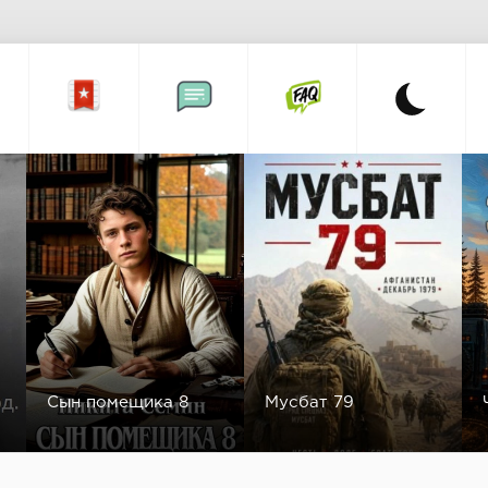
Сын помещика 8
Мусбат 79