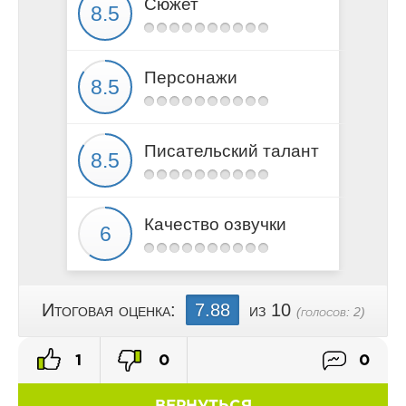
Сюжет
Из клетки
Плечо
Запах
Персонажи
Пятьдесят шесть дней сфумато
Новый договор
Моё
Писательский талант
Новая семья
Качество озвучки
Итоговая оценка:
7.88
из 10
(голосов:
2
)
1
0
0