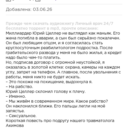
Добавлена: 03.06.26
Прежде чем скачать аудиокнигу Личный врач 24/7
бесплатно торрент в mp3, прочти описание:
Миллиардер Юрий Целлер не выглядел как маньяк. Его
жена погибла в аварии, а сын был серьёзно покалечен.
Он был любящим отцом, и я согласилась стать
круглосуточным реабилитологом подростка. После
грабительского развода у меня не было жилья, а кредит
надо было чем-то платить.
Но, подписав договор с огромной неустойкой, я
оказалась в золотой клетке: охрана, камеры на каждом
углу, запрет на телефон. А главное, после увольнения с
работы, меня никто не будет искать.
– Это похоже на похищение, выдохнула я.
– На рабство.
Юрий Целлер склонил голову к плечу.
– Именно.
– Мы живём в современном мире. Какое рабство?
Он наклонился ближе. Его пальцы легли на моё
запястье.
– Сексуальное.
Короткая повесть про подругу нашего травматолога
Акимова