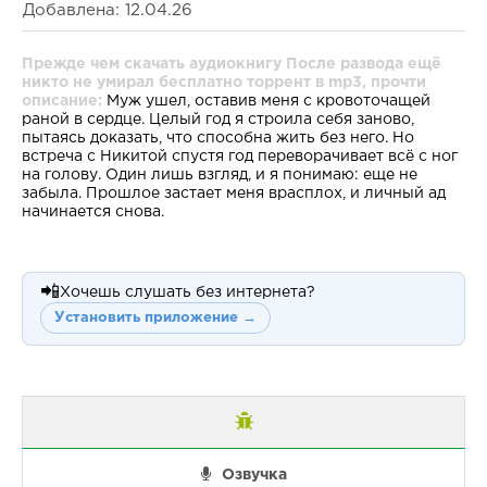
Добавлена: 12.04.26
Прежде чем скачать аудиокнигу После развода ещё
никто не умирал бесплатно торрент в mp3, прочти
описание:
Муж ушел, оставив меня с кровоточащей
раной в сердце. Целый год я строила себя заново,
пытаясь доказать, что способна жить без него. Но
встреча с Никитой спустя год переворачивает всё с ног
на голову. Один лишь взгляд, и я понимаю: еще не
забыла. Прошлое застает меня врасплох, и личный ад
начинается снова.
📲
Хочешь слушать без интернета?
Установить приложение →
Озвучка