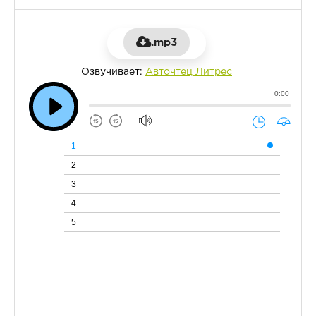
.mp3
Озвучивает:
Авточтец Литрес
0:00
1
2
3
4
5