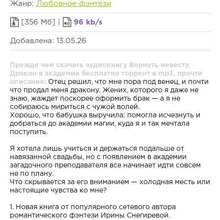
Жанр:
Любовное фэнтези
[356 Мб] |
96 kb/s
Добавлена: 13.05.26
Прежде чем скачать аудиокнигу Вернуть невесту.
Дракон в академии бесплатно торрент в mp3, прочти
описание:
Отец решил, что мне пора под венец, и почти
что продал меня дракону. Жених, которого я даже не
знаю, жаждет поскорее оформить брак — а я не
собираюсь мириться с чужой волей.
Хорошо, что бабушка выручила: помогла исчезнуть и
добраться до академии магии, куда я и так мечтала
поступить.
Я хотела лишь учиться и держаться подальше от
навязанной свадьбы, но с появлением в академии
загадочного преподавателя все начинает идти совсем
не по плану.
Что скрывается за его вниманием — холодная месть или
настоящие чувства ко мне?
1. Новая книга от популярного сетевого автора
романтического фэнтези Ирины Снегиревой.