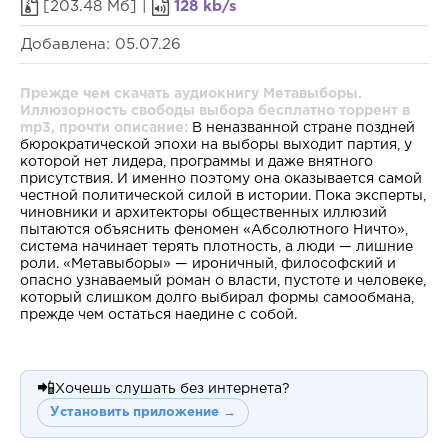
[203.48 Мб] |
128 kb/s
Добавлена: 05.07.26
Прежде чем скачать аудиокнигу Метавыборы.
Иллюзорность свободы выбора бесплатно торрент в
mp3, прочти описание:
В неназванной стране поздней
бюрократической эпохи на выборы выходит партия, у
которой нет лидера, программы и даже внятного
присутствия. И именно поэтому она оказывается самой
честной политической силой в истории. Пока эксперты,
чиновники и архитекторы общественных иллюзий
пытаются объяснить феномен «Абсолютного Ничто»,
система начинает терять плотность, а люди — лишние
роли. «Метавыборы» — ироничный, философский и
опасно узнаваемый роман о власти, пустоте и человеке,
который слишком долго выбирал формы самообмана,
прежде чем остаться наедине с собой.
📲
Хочешь слушать без интернета?
Установить приложение →