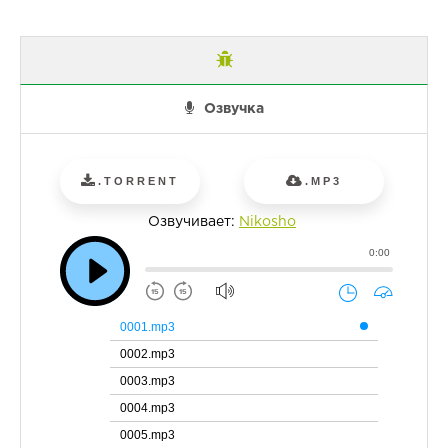
Озвучка
.TORRENT
.MP3
Озвучивает:
Nikosho
0:00
0001.mp3
0002.mp3
0003.mp3
0004.mp3
0005.mp3