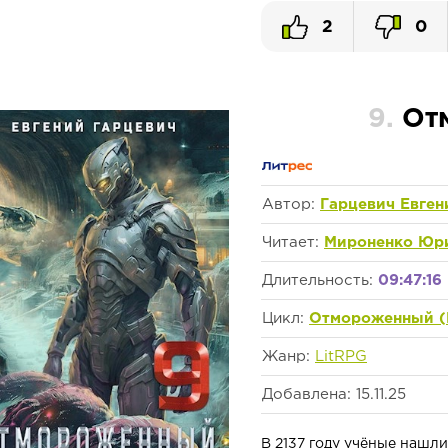
2
0
9.
От
Автор:
Гарцевич Евген
Читает:
Мироненко Юр
Длительность:
09:47:16
Цикл:
Отмороженный (
Жанр:
LitRPG
Добавлена: 15.11.25
В 2137 году учёные нашл