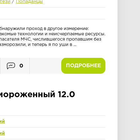
тези
/
Попаданцы
обнаружили проход в другое измерение:
накомые технологии и неисчерпаемые ресурсы.
пасателя МЧС, числившегося пропавшим без
зморозили, и теперь я по уши в ...
ПОДРОБНЕЕ
0
мороженный 12.0
ий
ий