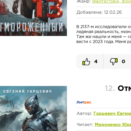
Жанр:
Фантастика, фэн
Добавлена: 12.02.26
В 2137-м исследователи 
ледяная реальность, нез
Там же нашли и меня — с
вести с 2023 года. Меня ра
4
0
12.
От
Автор:
Гарцевич Евген
Читает:
Мироненко Юр