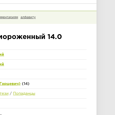
мментариям
алфавиту
мороженный 14.0
ий
ий
Гарцевич)
(14)
тези
/
Попаданцы