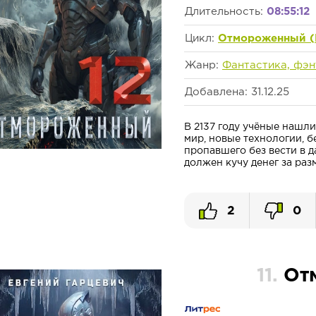
Длительность:
08:55:12
Цикл:
Отмороженный (
Жанр:
Фантастика, фэн
Добавлена: 31.12.25
В 2137 году учёные нашл
мир, новые технологии, б
пропавшего без вести в д
должен кучу денег за разм
2
0
11.
От