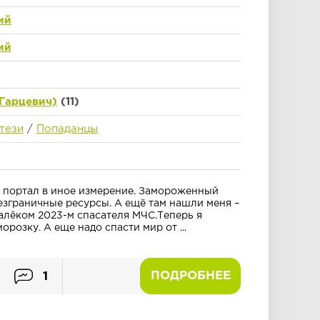
ий
ий
Гарцевич)
(11)
тези
/
Попаданцы
и портал в иное измерение. Замороженный
езграничные ресурсы. А ещё там нашли меня –
далёком 2023-м спасателя МЧС.Теперь я
орозку. А еще надо спасти мир от ...
ПОДРОБНЕЕ
1