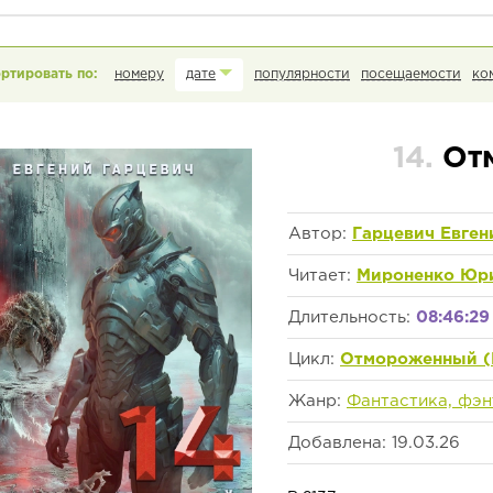
номеру
дате
популярности
посещаемости
ко
14.
От
Автор:
Гарцевич Евген
Читает:
Мироненко Юр
Длительность:
08:46:29
Цикл:
Отмороженный (
Жанр:
Фантастика, фэн
Добавлена: 19.03.26