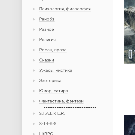
Психология, философия
Ранобэ
Разное
Религия
Роман, проза
Сказки
Ужасы, мистика
Эзотерика
Юмор, сатира
Фантастика, фэнтези
-----------------------------
S.T.A.L.K.E.R.
S-T-I-K-S
LitRPG