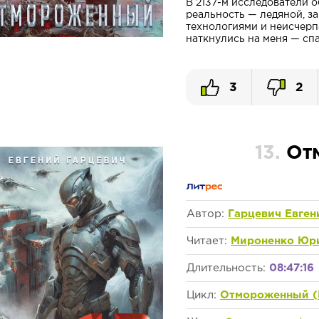
В 2137-м исследователи 
реальность — ледяной, з
технологиями и неисчерп
наткнулись на меня — спа
3
2
13.
От
Автор:
Гарцевич Евген
Читает:
Мироненко Юр
Длительность:
08:47:16
Цикл:
Отмороженный (