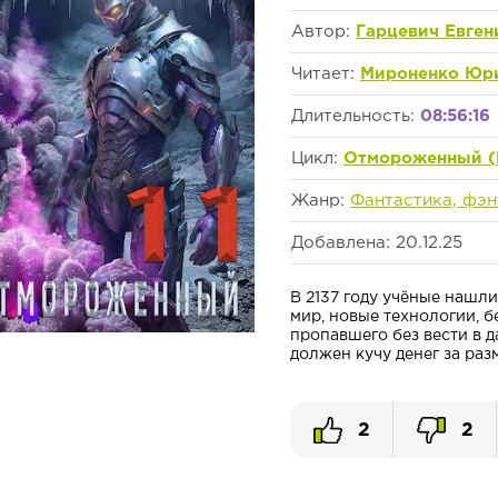
Автор:
Гарцевич Евген
Читает:
Мироненко Юр
Длительность:
08:56:16
Цикл:
Отмороженный (
Жанр:
Фантастика, фэн
Добавлена: 20.12.25
В 2137 году учёные нашл
мир, новые технологии, б
пропавшего без вести в 
должен кучу денег за разм
2
2