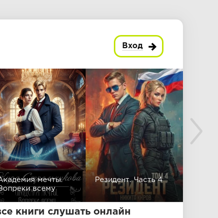
Вход
Академия мечты.
Резидент. Часть 4
Хозяи
Вопреки всему
се книги слушать онлайн