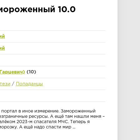
мороженный 10.0
ий
ий
Гарцевич)
(10)
тези
/
Попаданцы
и портал в иное измерение. Замороженный
езграничные ресурсы. А ещё там нашли меня –
алёком 2023-м спасателя МЧС. Теперь я
орозку. А ещё надо спасти мир ...