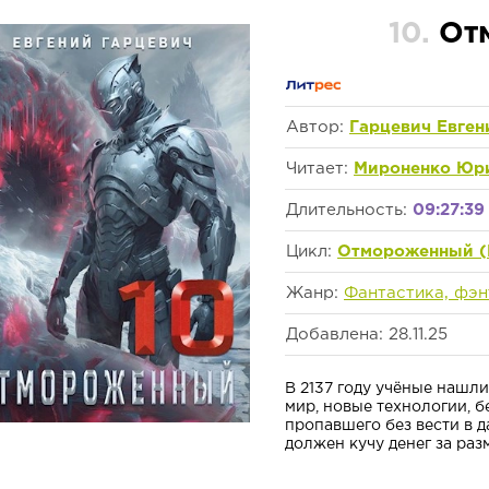
10.
От
Автор:
Гарцевич Евген
Читает:
Мироненко Юр
Длительность:
09:27:39
Цикл:
Отмороженный (
Жанр:
Фантастика, фэн
Добавлена: 28.11.25
В 2137 году учёные нашл
мир, новые технологии, б
пропавшего без вести в д
должен кучу денег за разм