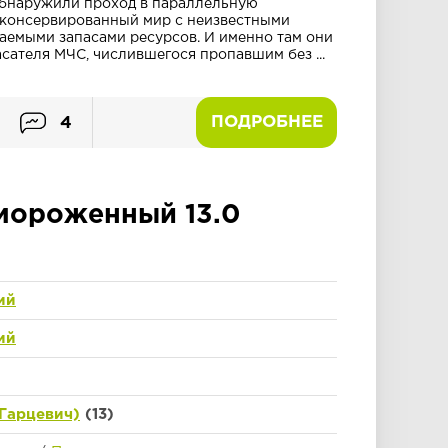
обнаружили проход в параллельную
аконсервированный мир с неизвестными
аемыми запасами ресурсов. И именно там они
сателя МЧС, числившегося пропавшим без ...
ПОДРОБНЕЕ
4
мороженный 13.0
ий
ий
Гарцевич)
(13)