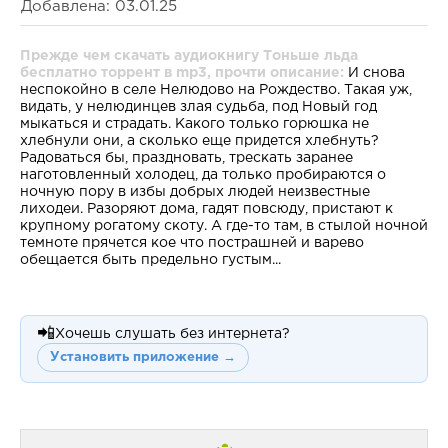
Добавлена: 03.01.25
Прежде чем скачать аудиокнигу Тоньше льда
бесплатно торрент в mp3, прочти описание:
И снова
неспокойно в селе Нелюдово на Рождество. Такая уж,
видать, у нелюдинцев злая судьба, под Новый год
мыкаться и страдать. Какого только горюшка не
хлебнули они, а сколько еще придется хлебнуть?
Радоваться бы, праздновать, трескать заранее
наготовленный холодец, да только пробираются о
ночную пору в избы добрых людей неизвестные
лиходеи. Разоряют дома, гадят повсюду, пристают к
крупному рогатому скоту. А где-то там, в стылой ночной
темноте прячется кое что пострашней и варево
обещается быть предельно густым...
📲
Хочешь слушать без интернета?
Установить приложение →