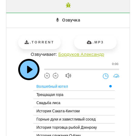
Озвучка
.TORRENT
.MP3
Озвучивает:
Бордуков Александр
0:00
Волшебный котел
Трещащая гора
Свадьба лиса
История Саката-Кинтоки
Горные духи и завистливый сосед
История торговца рыбой Дзенроку
История служанки О-Кику