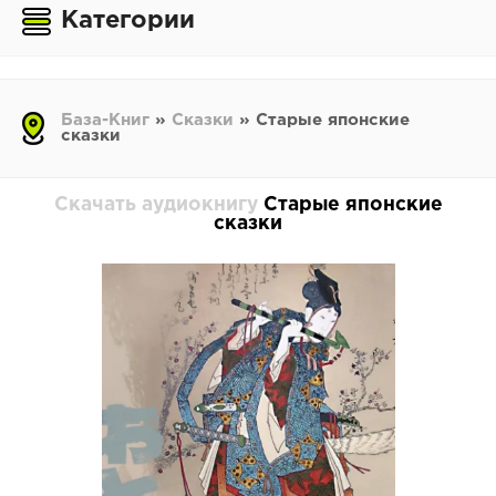
Категории
База-Книг
»
Сказки
» Старые японские
сказки
Скачать аудиокнигу
Старые японские
сказки