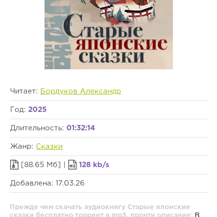
Читает:
Бордуков Александр
Год:
2025
Длительность:
01:32:14
Жанр:
Сказки
[88.65 Мб] |
128 kb/s
Добавлена: 17.03.26
Прежде чем скачать аудиокнигу Старые японские
сказки бесплатно торрент в mp3, прочти описание:
В