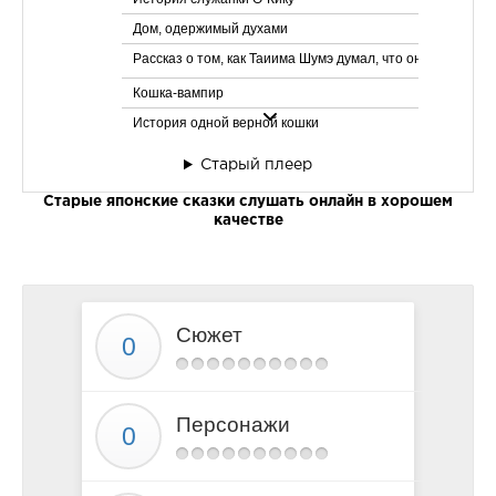
Дом, одержимый духами
Рассказ о том, как Таиима Шумэ думал, что он одержим
Кошка-вампир
История одной верной кошки
Рассказ о том, как лисицы заколдовали человека и обрил
Старый плеер
Благодарные лисицы
Старые японские сказки слушать онлайн в хорошем
Деньги барсука
качестве
Принц и барсук
Сюжет
Персонажи