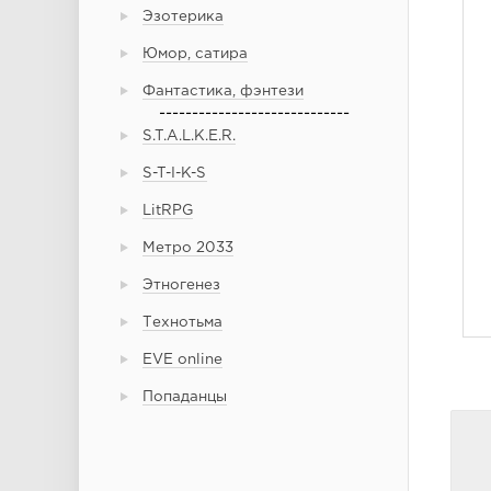
Эзотерика
Юмор, сатира
Фантастика, фэнтези
-----------------------------
S.T.A.L.K.E.R.
S-T-I-K-S
LitRPG
Метро 2033
Этногенез
Технотьма
EVE online
Попаданцы