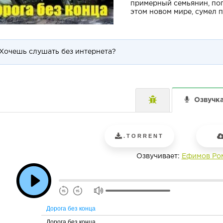
примерный семьянин, попа
этом новом мире, сумел п
Хочешь слушать без интернета?
Озвучк
.TORRENT
Озвучивает:
Ефимов Ро
Дорога без конца
Дорога без конца