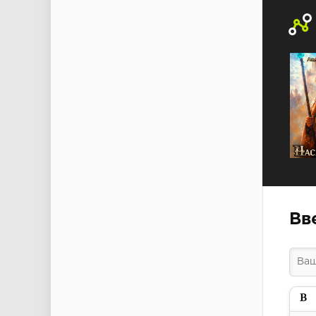
Вв
Пол