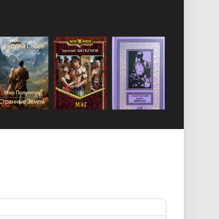
у
текста
аты
а спойлера