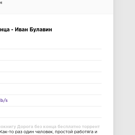
н
нца - Иван Булавин
kb/s
окнигу Дорога без конца бесплатно торрент
Как-то раз один человек, простой работяга и