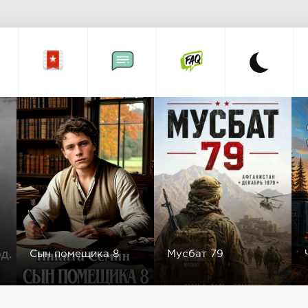
Сын помещика 8
Мусбат 79