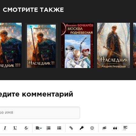
СМОТРИТЕ ТАКЖЕ
едите комментарий
ужирный
Курсив
Подчеркнутый
Зачеркнутый
Выравнивание
Нумерованный список
Маркированный список
Вставить ссылку
Вставить защищенную ссылк
Вставить смайлик
Вставка скрытого 
Вставка цит
Вставк