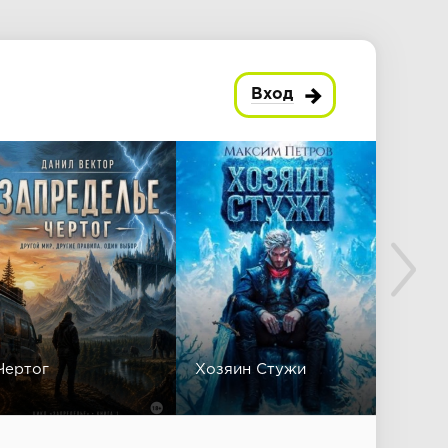
Вход
Чертог
Хозяин Стужи
Безли