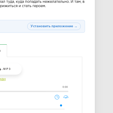
л туда, куда попадать нежелательно. И там, в
рижиться и стать героем.
Установить приложение →
а
.MP3
ман
0:00