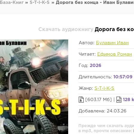
База-Книг
»
S-T-I-K-S
» Дорога без конца - Иван Булави
Скачать аудиокнигу
Дорога без ко
Автор:
Булавин Иван
Читает:
Ефимов Роман
Год:
2026
Длительность:
10:57:09
Жанр:
S-T-I-K-S
[603.17 Мб] |
128 
Добавлена: 24.03.26
Прежде чем скачать ауди
в mp3, прочти описание: