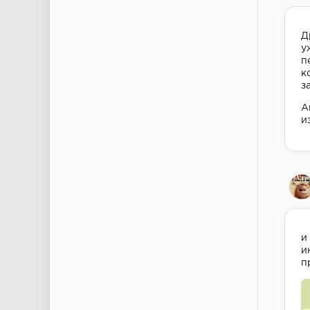
Д
у
п
к
з
А
и
и
и
п