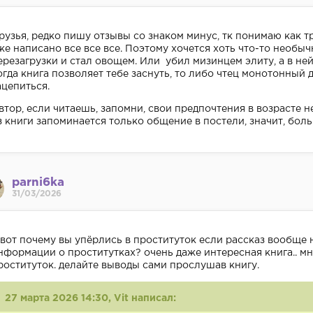
рузья, редко пишу отзывы со знаком минус, тк понимаю как 
же написано все все все. Поэтому хочется хоть что-то необычн
ерезагрузки и стал овощем. Или убил мизинцем элиту, а в ней 
огда книга позволяет тебе заснуть, то либо чтец монотонный да
ацепиться.
втор, если читаешь, запомни, свои предпочтения в возрасте н
з книги запоминается только общение в постели, значит, бол
parni6ka
31/03/2026
 вот почему вы упёрлись в проституток если рассказ вообще 
нформации о проститутках? очень даже интересная книга.. мн
роституток. делайте выводы сами прослушав книгу.
27 марта 2026 14:30, Vit написал: