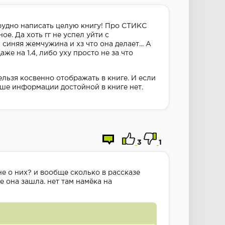
трудно написать целую книгу! Про СТИКС
ое. Да хоть гг не успел уйти с
синяя жемчужина и хз что она делает... А
же на 1.4, либо уху просто не за что
ельзя косвенно отображать в книге. И если
ьше информации достойной в книге нет.
3
1
не о них? и вообще сколько в рассказе
е она зашла. нет там намёка на