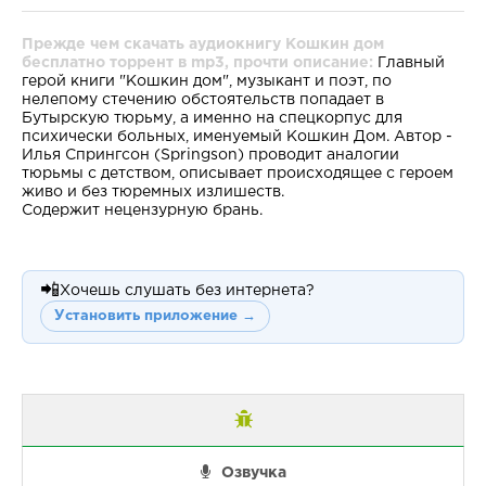
Прежде чем скачать аудиокнигу Кошкин дом
бесплатно торрент в mp3, прочти описание:
Главный
герой книги "Кошкин дом", музыкант и поэт, по
нелепому стечению обстоятельств попадает в
Бутырскую тюрьму, а именно на спецкорпус для
психически больных, именуемый Кошкин Дом. Автор -
Илья Спрингсон (Springson) проводит аналогии
тюрьмы с детством, описывает происходящее с героем
живо и без тюремных излишеств.
Содержит нецензурную брань.
📲
Хочешь слушать без интернета?
Установить приложение →
Озвучка