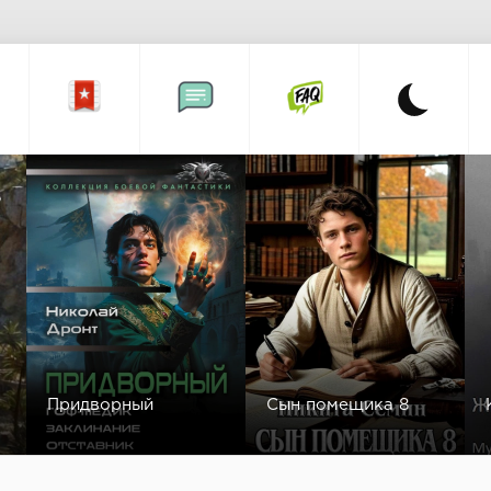
а
Придворный
Сын помещика 8