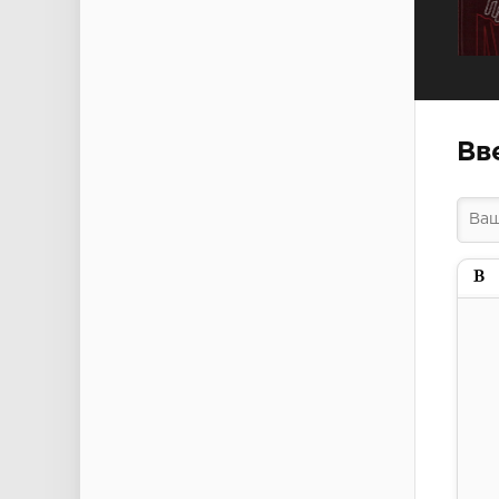
Вв
Пол