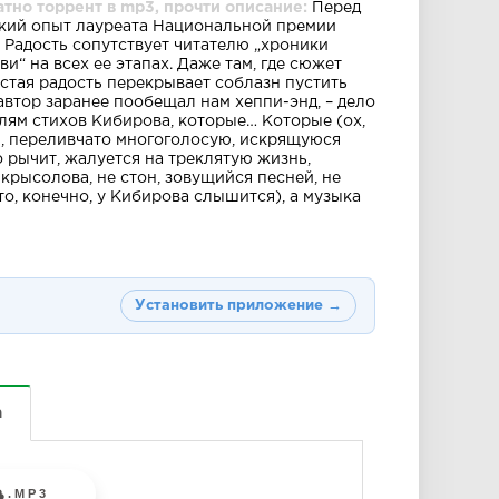
тно торрент в mp3, прочти описание:
Перед
ский опыт лауреата Национальной премии
 Радость сопутствует читателю „хроники
и“ на всех ее этапах. Даже там, где сюжет
истая радость перекрывает соблазн пустить
о автор заранее пообещал нам хеппи-энд, – дело
лям стихов Кибирова, которые… Которые (ох,
ую, переливчато многоголосую, искрящуюся
 рычит, жалуется на треклятую жизнь,
крысолова, не стон, зовущийся песней, не
то, конечно, у Кибирова слышится), а музыка
Установить приложение →
а
.MP3