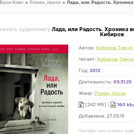
База-Книг
»
Роман, проза
» Лада, или Радость. Хроник
качать аудиокнигу
Лада, или Радость. Хроника 
Кибиров
Автор:
Кибиров Тимур
Читает:
Кибиров Тимур
Год:
2012
Длительность:
03:31:25
Жанр:
Роман, проза
[242 Мб] |
160 kb
Добавлена: 27.05.19
Прежде чем скачать ауди