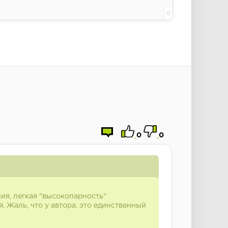
0
0
0
ия, легкая "высокопарность"
. Жаль, что у автора, это единственный