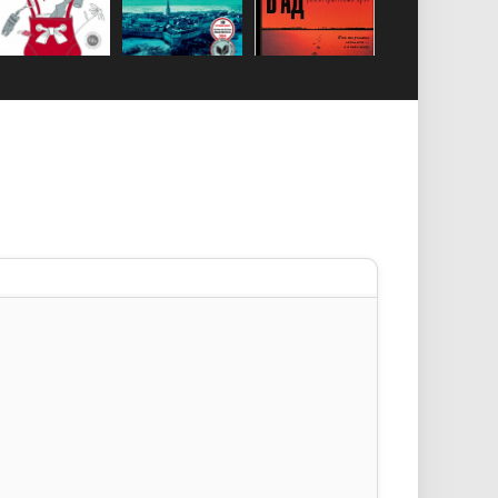
у
текста
аты
а спойлера