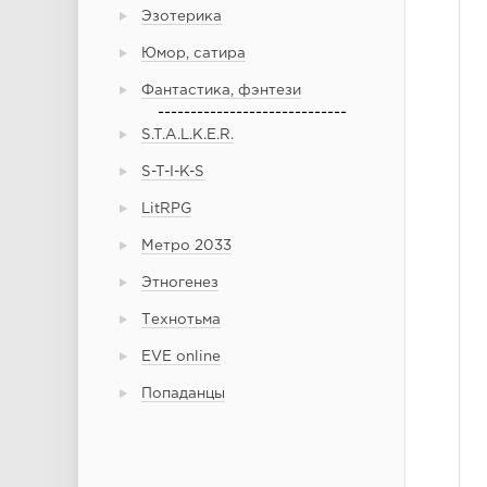
Эзотерика
Юмор, сатира
Фантастика, фэнтези
-----------------------------
S.T.A.L.K.E.R.
S-T-I-K-S
LitRPG
Метро 2033
Этногенез
Технотьма
EVE online
Попаданцы