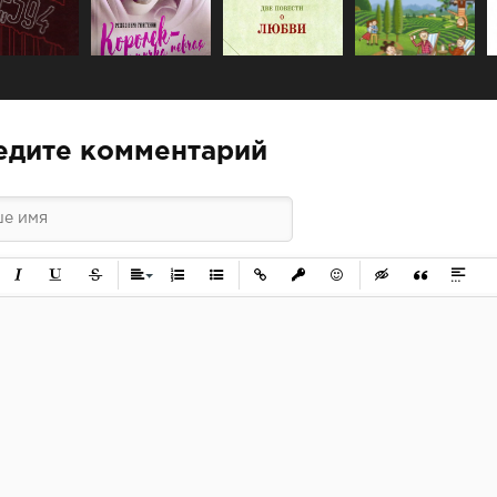
едите комментарий
ужирный
Курсив
Подчеркнутый
Зачеркнутый
Выравнивание
Нумерованный список
Маркированный список
Вставить ссылку
Вставить защищенную ссылк
Вставить смайлик
Вставка скрытого 
Вставка цит
Вставк