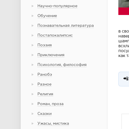
Научно-популярное
Обучение
Познавательная литература
в св
Постапокалипсис
наве
шамп
Поэзия
всхл
посу
Приключения
как т
Психология, философия
Ранобэ
📲
Разное
Религия
Роман, проза
Сказки
Ужасы, мистика