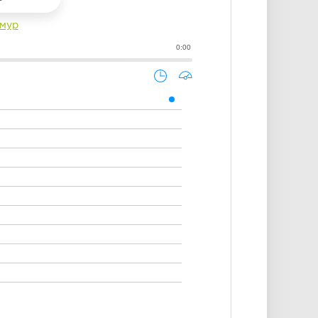
мур
0:00