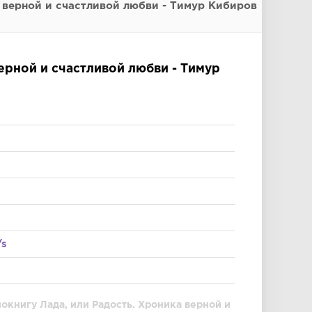
а верной и счастливой любви - Тимур Кибиров
верной и счастливой любви - Тимур
/s
окнигу Лада, или Радость. Хроника верной и