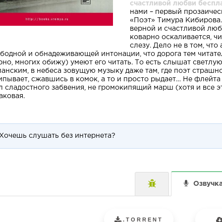
счастливой любви беспла
нами – первый прозаиче
«Поэт» Тимура Кибирова.
верной и счастливой любв
коварно оскаливается, ч
слезу. Дело не в том, чт
ободной и обнадеживающей интонации, что дорога тем читате
рно, многих обижу) умеют его читать. То есть слышат светл
анским, в небеса зовущую музыку даже там, где поэт страшно
ипывает, сжавшись в комок, а то и просто рыдает… Не флейта 
л сладостного забвения, не громокипящий марш (хотя и все э
аковая.
Хочешь слушать без интернета?
Озвучк
.TORRENT