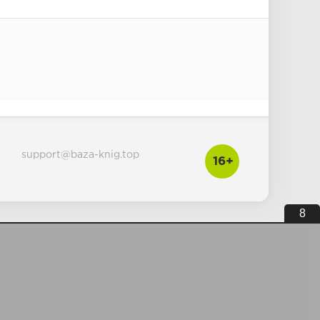
support@baza-knig.top
16+
7