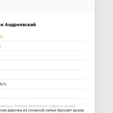
Лен Андреевский
ен
а
kb/s
окнигу Танька бесплатно торрент в mp3,
ая девочка из сложной семьи бросает вызов