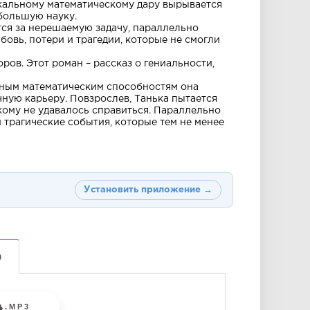
икальному математическому дару вырывается
 большую науку.
тся за нерешаемую задачу, параллельно
бовь, потери и трагедии, которые не смогли
ов. Этот роман – рассказ о гениальности,
льным математическим способностям она
чную карьеру. Повзрослев, Танька пытается
кому не удавалось справиться. Параллельно
 трагические события, которые тем не менее
Установить приложение →
а
.MP3