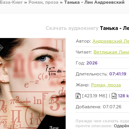
База-Книг
»
Роман, проза
» Танька - Лен Андреевский
Скачать аудиокнигу
Танька - 
Автор:
Андреевский Л
Читает:
Ветлицкая Лин
Год:
2026
Длительность:
07:41:19
Жанр:
Роман, проза
[423.19 Мб] |
128 
Добавлена: 07.07.26
Прежде чем скачать ауди
прочти описание:
Одарённ