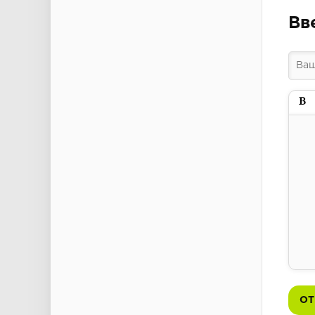
Вв
Пол
ОТ