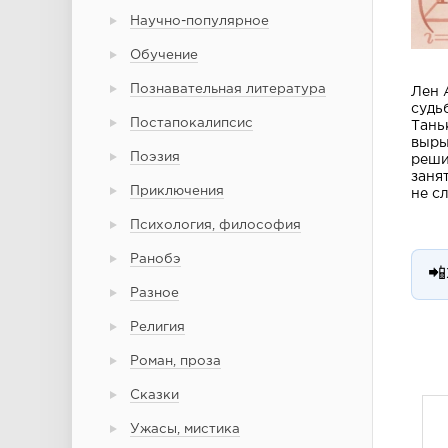
Научно-популярное
Обучение
Познавательная литература
Лен 
судь
Постапокалипсис
Тань
выры
Поэзия
реши
заня
Приключения
не с
Психология, философия
Ранобэ
📲
Разное
Религия
Роман, проза
Сказки
Ужасы, мистика