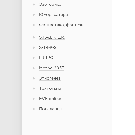
Эзотерика
Юмор, сатира
Фантастика, фэнтези
-----------------------------
S.T.A.L.K.E.R.
S-T-I-K-S
LitRPG
Метро 2033
Этногенез
Технотьма
EVE online
Попаданцы