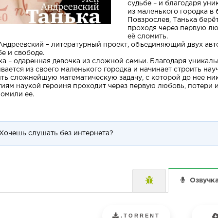
судьбе – и благодаря ун
из маленького городка в
Повзрослев, Танька берё
проходя через первую лю
её сломить.
Андреевский – литературный проект, объединяющий двух автор
бе и свободе.
ка – одаренная девочка из сложной семьи. Благодаря уника
вается из своего маленького городка и начинает строить нау
ть сложнейшую математическую задачу, с которой до нее ни
тиям наукой героиня проходит через первую любовь, потери и
ломили ее.
Хочешь слушать без интернета?
Озвучк
.TORRENT