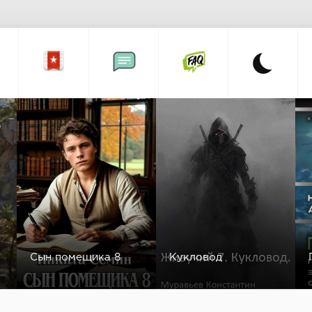
а
Сын помещика 8
Кукловод