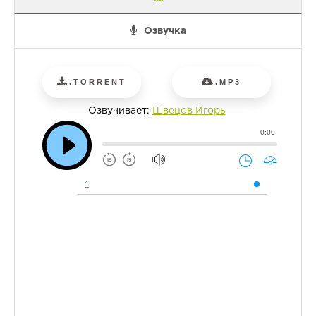
Озвучка
.TORRENT
.MP3
Озвучивает:
Швецов Игорь
0:00
1