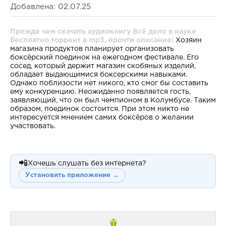
Добавлена: 02.07.25
Прежде чем скачать аудиокнигу Всё дело в науке
бесплатно торрент в mp3, прочти описание:
Хозяин
магазина продуктов планирует организовать
боксёрский поединок на ежегодном фестивале. Его
сосед, который держит магазин скобяных изделий,
обладает выдающимися боксерскими навыками.
Однако поблизости нет никого, кто смог бы составить
ему конкуренцию. Неожиданно появляется гость,
заявляющий, что он был чемпионом в Колумбусе. Таким
образом, поединок состоится. При этом никто не
интересуется мнением самих боксёров о желании
участвовать.
📲
Хочешь слушать без интернета?
Установить приложение →