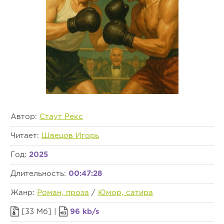
Автор:
Стаут Рекс
Читает:
Швецов Игорь
Год:
2025
Длительность:
00:47:28
Жанр:
Роман, проза
/
Юмор, сатира
[33 Мб] |
96 kb/s