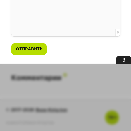
0
ОТПРАВИТЬ
7
0
Комментарии
© 2017-2026
Baza-Knig.top
16+
support@baza-knig.top