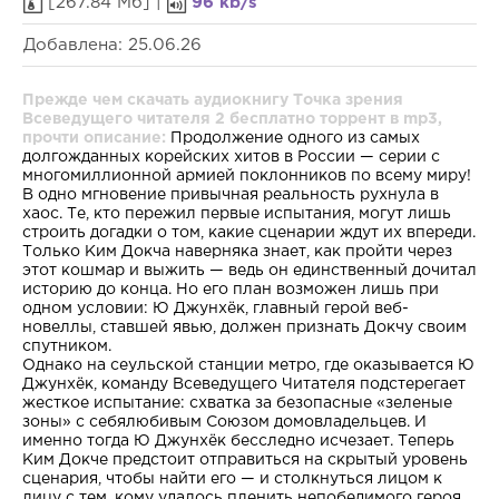
[267.84 Мб] |
96 kb/s
Добавлена: 25.06.26
Прежде чем скачать аудиокнигу Точка зрения
Всеведущего читателя 2 бесплатно торрент в mp3,
прочти описание:
Продолжение одного из самых
долгожданных корейских хитов в России — серии с
многомиллионной армией поклонников по всему миру!
В одно мгновение привычная реальность рухнула в
хаос. Те, кто пережил первые испытания, могут лишь
строить догадки о том, какие сценарии ждут их впереди.
Только Ким Докча наверняка знает, как пройти через
этот кошмар и выжить — ведь он единственный дочитал
историю до конца. Но его план возможен лишь при
одном условии: Ю Джунхёк, главный герой веб-
новеллы, ставшей явью, должен признать Докчу своим
спутником.
Однако на сеульской станции метро, где оказывается Ю
Джунхёк, команду Всеведущего Читателя подстерегает
жесткое испытание: схватка за безопасные «зеленые
зоны» с себялюбивым Союзом домовладельцев. И
именно тогда Ю Джунхёк бесследно исчезает. Теперь
Ким Докче предстоит отправиться на скрытый уровень
сценария, чтобы найти его — и столкнуться лицом к
лицу с тем, кому удалось пленить непобедимого героя…