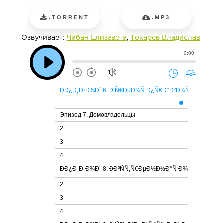
.TORRENT
.MP3
Озвучивает:
Чабан Елизавета
,
Токарев Владислав
0:00
Ð­Ð¿Ð¸Ð·Ð¾Ð´ 6. Ð’Ñ€ÐµÐ¼Ñ Ð¿Ñ€Ð°Ð²Ð¾ÑÑƒÐ´Ð¸Ñ
Эпизод 7. Домовладельцы
2
3
4
Ð­Ð¿Ð¸Ð·Ð¾Ð´ 8. Ð­ÐºÑÑ‚Ñ€ÐµÐ½Ð½Ð°Ñ Ð¾Ð±Ð¾Ñ€Ð
2
3
4