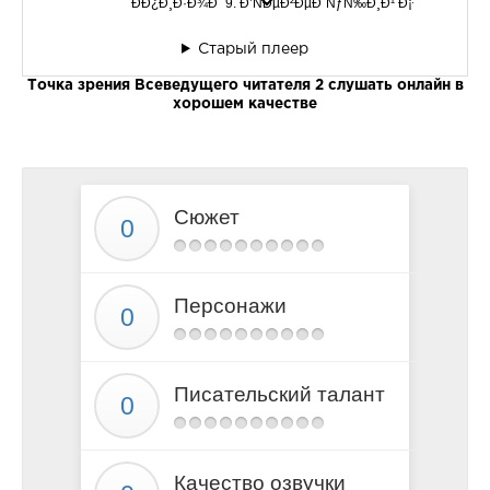
Ð­Ð¿Ð¸Ð·Ð¾Ð´ 9. Ð’ÑÐµÐ²ÐµÐ´ÑƒÑ‰Ð¸Ð¹ Ð¡Ð¾Ð»Ð½Ð
2
Старый плеер
3
Точка зрения Всеведущего читателя 2 слушать онлайн в
4
хорошем качестве
5
Ð­Ð¿Ð¸Ð·Ð¾Ð´ 10. Ð“Ñ€ÑÐ´ÑƒÑ‰Ð°Ñ Ð²Ð¾Ð¹Ð½Ð°
2
Сюжет
3
4
5
Персонажи
Писательский талант
Качество озвучки