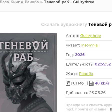
База-Книг
»
Ранобэ
» Теневой раб - Guiltythree
Скачать аудиокнигу
Теневой ра
Автор:
Guiltythree
Читает:
Insomnia
Год:
2026
Длительность:
02:55:52
Жанр:
Ранобэ
[61 Мб] |
48 kb/s
Добавлена: 23.06.26
Прежде чем скачать ауди
mp3, прочти описание:
Н