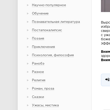
Научно-популярное
Обучение
Познавательная литература
Выро
избр
Постапокалипсис
свер
с уж
Поэзия
боже
эффе
Приключения
Вним
Психология, философия
здор
Вним
Ранобэ
Разное
📲
Религия
Роман, проза
Сказки
Ужасы, мистика