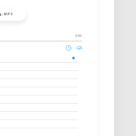
.MP3
a
0:00