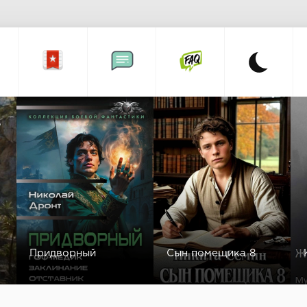
а
Придворный
Сын помещика 8