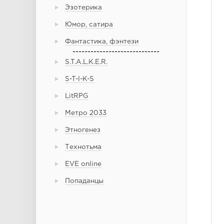
Эзотерика
Юмор, сатира
Фантастика, фэнтези
-----------------------------
S.T.A.L.K.E.R.
S-T-I-K-S
LitRPG
Метро 2033
Этногенез
Технотьма
EVE online
Попаданцы