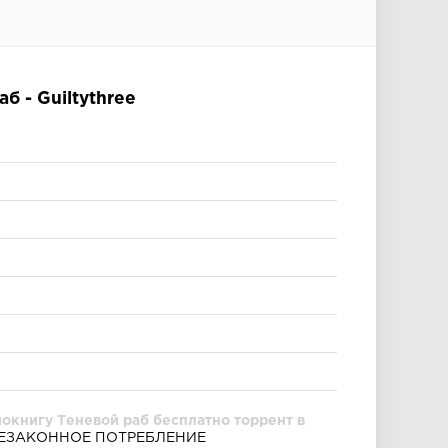
б - Guiltythree
окнигу Теневой раб бесплатно торрент в
ЕЗАКОННОЕ ПОТРЕБЛЕНИЕ