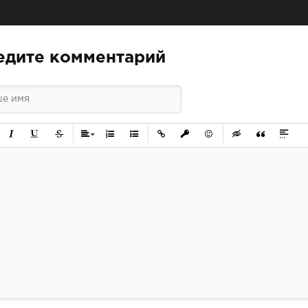
едите комментарий
ужирный
Курсив
Подчеркнутый
Зачеркнутый
Выравнивание
Нумерованный список
Маркированный список
Вставить ссылку
Вставить защищенную ссылк
Вставить смайлик
Вставка скрытого 
Вставка цит
Вставк