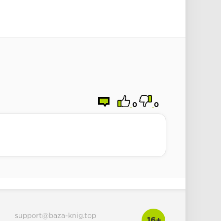
0
0
support@baza-knig.top
16+