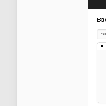
Вв
Пол