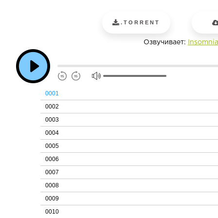
.TORRENT
Озвучивает:
Insomni
0001
0002
0003
0004
0005
0006
0007
0008
0009
0010