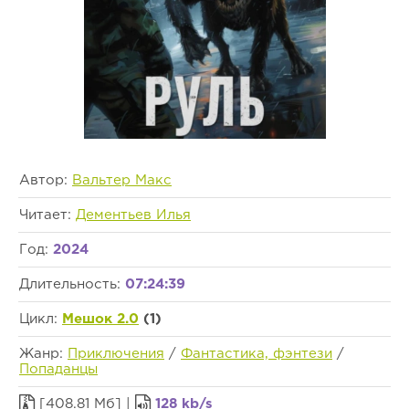
Автор:
Вальтер Макс
Читает:
Дементьев Илья
Год:
2024
Длительность:
07:24:39
Цикл:
Мешок 2.0
(1)
Жанр:
Приключения
/
Фантастика, фэнтези
/
Попаданцы
[408.81 Мб] |
128 kb/s