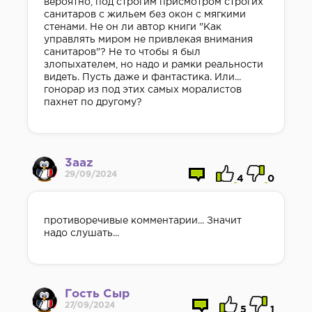
вероятно, под строгим присмотром строгих
санитаров с жильем без окон с мягкими
стенами. Не он ли автор книги "Как
управлять миром не привлекая внимания
санитаров"? Не то чтобы я был
злопыхателем, но надо и рамки реальности
видеть. Пусть даже и фантастика. Или...
гонорар из под этих самых моралистов
пахнет по другому?
3aaz
29/09/2024
4
0
противоречивые комментарии... Значит
надо слушать...
Гость Сыр
27/09/2024
5
1