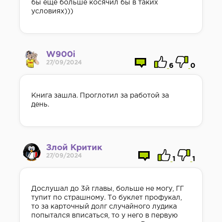
бы ещё больше косячил бы в таких
условиях)))
W900i
27/09/2024
6
0
Книга зашла. Проглотил за работой за
день.
Злой Критик
27/09/2024
1
1
Дослушал до 3й главы, больше не могу, ГГ
тупит по страшному. То буклет профукал,
то за карточный долг случайного лудика
попытался вписаться, то у него в первую