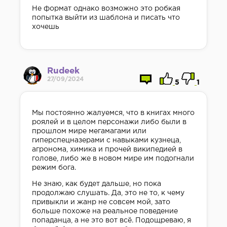
Не формат однако возможно это робкая
попытка выйти из шаблона и писать что
хочешь
Rudeek
27/09/2024
5
1
Мы постоянно жалуемся, что в книгах много
роялей и в целом персонажи либо были в
прошлом мире мегамагами или
гиперспецназерами с навыками кузнеца,
агронома, химика и прочей википедией в
голове, либо же в новом мире им подогнали
режим бога.
Не знаю, как будет дальше, но пока
продолжаю слушать. Да, это не то, к чему
привыкли и жанр не совсем мой, зато
больше похоже на реальное поведение
попаданца, а не это вот всё. Подощреваю, я