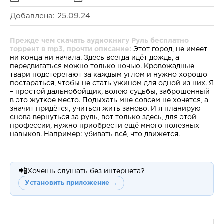
Добавлена: 25.09.24
Прежде чем скачать аудиокнигу Руль бесплатно
торрент в mp3, прочти описание:
Этот город, не имеет
ни конца ни начала. Здесь всегда идёт дождь, а
передвигаться можно только ночью. Кровожадные
твари подстерегают за каждым углом и нужно хорошо
постараться, чтобы не стать ужином для одной из них. Я
– простой дальнобойщик, волею судьбы, заброшенный
в это жуткое место. Подыхать мне совсем не хочется, а
значит придётся, учиться жить заново. И я планирую
снова вернуться за руль, вот только здесь, для этой
профессии, нужно приобрести ещё много полезных
навыков. Например: убивать всё, что движется.
📲
Хочешь слушать без интернета?
Установить приложение →