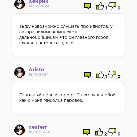
Хенрик
14/12/2024
1
0
Тьфу невозможно слушать про идиотов, у
автора видимо комплекс к
дальнобойщикам, что он главного героя
сделал настолько тупым
Aristo
15/11/2024
1
0
Гг,полный ноль и тормоз. С него дальнобой
как с меня Миколка паровоз.
nesferr
16/10/2024
2
0