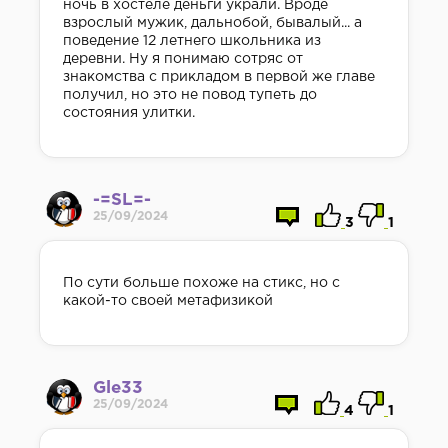
ночь в хостеле деньги украли. Вроде
взрослый мужик, дальнобой, бывалый... а
поведение 12 летнего школьника из
деревни. Ну я понимаю сотряс от
знакомства с прикладом в первой же главе
получил, но это не повод тупеть до
состояния улитки.
-=SL=-
25/09/2024
3
1
По сути больше похоже на стикс, но с
какой-то своей метафизикой
Gle33
25/09/2024
4
1