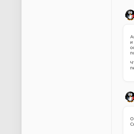
А
и
о
п
Ч
п
О
С