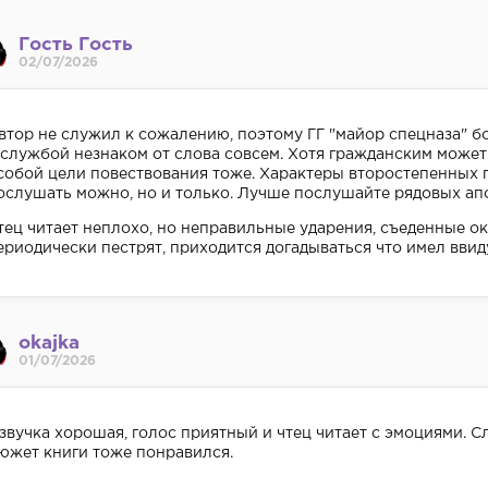
Гость Гость
02/07/2026
втор не служил к сожалению, поэтому ГГ "майор спецназа" б
 службой незнаком от слова совсем. Хотя гражданским может
собой цели повествования тоже. Характеры второстепенных 
ослушать можно, но и только. Лучше послушайте рядовых ап
тец читает неплохо, но неправильные ударения, съеденные о
ериодически пестрят, приходится догадываться что имел ввид
okajka
01/07/2026
звучка хорошая, голос приятный и чтец читает с эмоциями. С
южет книги тоже понравился.