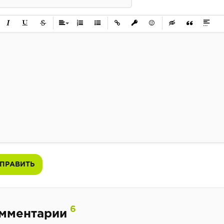
ужирный
Курсив
Подчеркнутый
Зачеркнутый
Выравнивание
Нумерованный список
Маркированный список
Вставить ссылку
Вставить защищенную ссылк
Вставить смайлик
Вставка скрытого 
Вставка цит
Вставк
ПРАВИТЬ
6
мментарии