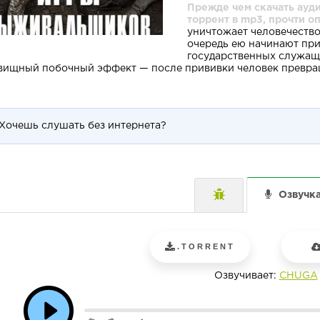
Прежде чем скачать ауд
торрент в mp3, прочти о
уничтожает человечество
очередь ею начинают при
государственных служащ
вищный побочный эффект — после прививки человек превра
Хочешь слушать без интернета?
Озвучк
.TORRENT
Озвучивает:
CHUGA