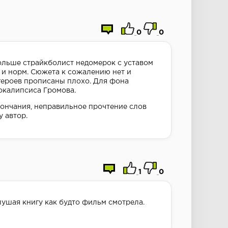
0
0
ольше страйкболист недомерок с уставом
 и норм. Сюжета к сожалению нет и
героев прописаны плохо. Для фона
окалипсиса Громова.
кончания, неправильное прочтение слов
у автор.
1
0
лушая книгу как будто фильм смотрела.