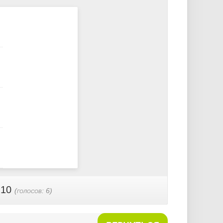
 10
(голосов:
6
)