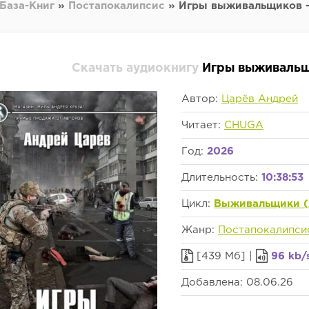
База-Книг
»
Постапокалипсис
» Игры выживальщиков -
Скачать аудиокнигу
Игры выживальщ
Автор:
Царёв Андрей
Читает:
CHUGA
Год:
2026
Длительность:
10:38:53
Цикл:
Выживальщики (
Жанр:
Постапокалипси
[439 Мб] |
96 kb/
Добавлена: 08.06.26