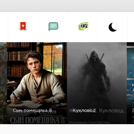
а
Сын помещика 8
Кукловод