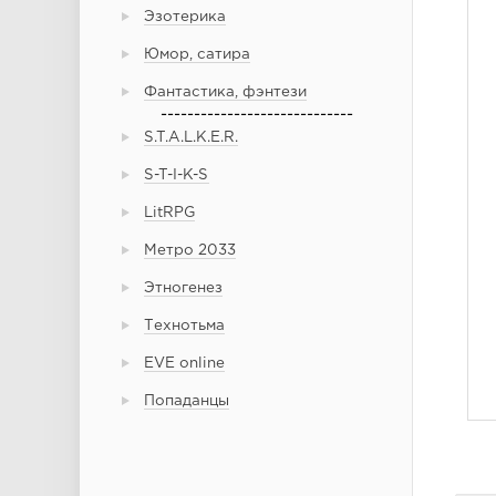
Эзотерика
Юмор, сатира
Фантастика, фэнтези
-----------------------------
S.T.A.L.K.E.R.
S-T-I-K-S
LitRPG
Метро 2033
Этногенез
Технотьма
EVE online
Попаданцы