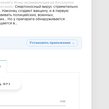
иокнигу Игры выживальщиков бесплатно
писание:
Смертоносный вирус стремительно
. Наконец создают вакцину, и в первую
вивать полицейских, военных,
их… Но у препарата обнаруживается
щается в…
Установить приложение →
а
.MP3
0:00