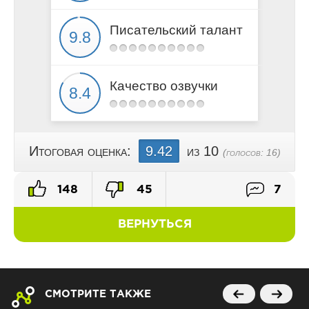
23
24
Писательский талант
25
26
27
Качество озвучки
28
29
30
Итоговая оценка:
9.42
из 10
(голосов:
16
)
31
32
148
45
7
33
34
ВЕРНУТЬСЯ
35
36
37
38
СМОТРИТЕ ТАКЖЕ
39