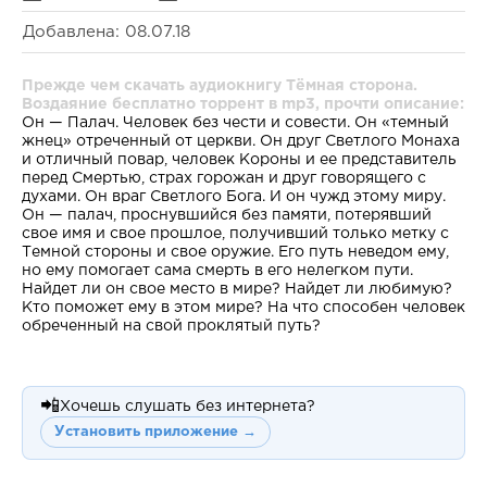
Добавлена: 08.07.18
Прежде чем скачать аудиокнигу Тёмная сторона.
Воздаяние бесплатно торрент в mp3, прочти описание:
Он — Палач. Человек без чести и совести. Он «темный
жнец» отреченный от церкви. Он друг Светлого Монаха
и отличный повар, человек Короны и ее представитель
перед Смертью, страх горожан и друг говорящего с
духами. Он враг Светлого Бога. И он чужд этому миру.
Он — палач, проснувшийся без памяти, потерявший
свое имя и свое прошлое, получивший только метку с
Темной стороны и свое оружие. Его путь неведом ему,
но ему помогает сама смерть в его нелегком пути.
Найдет ли он свое место в мире? Найдет ли любимую?
Кто поможет ему в этом мире? На что способен человек
обреченный на свой проклятый путь?
📲
Хочешь слушать без интернета?
Установить приложение →