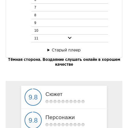
7
8
9
10
11
12
Старый плеер
13
Тёмная сторона. Воздаяние слушать онлайн в хорошем
14
качестве
15
16
17
18
Сюжет
19
20
21
Персонажи
22