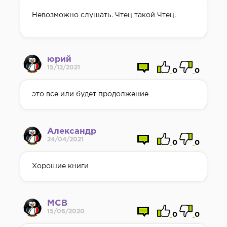
73
Невозможно слушать. Чтец такой Чтец.
74
75
76
юрий
77
15/12/2021
0
0
78
79
это все или будет продолжение
Александр
24/04/2021
0
0
Хорошие книги
МСВ
15/06/2020
0
0