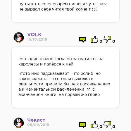
ну ты хоть со словарем пиши, я чуть глаза
не вырвал себе читая твой комент (((
VOLK
16/10/2019
0
0
есть адин нюанс кагда он захватил сына
каролевы и папёрся к ней
чтото мне падсказывает что еслиб не
закон сюжета то егоная выходка в
риальности привила бы не к васаеденению
а к маментальной расчленёнки гг с
аканчаниям книги на первай же глове
Чекист
08/09/2019
0
0