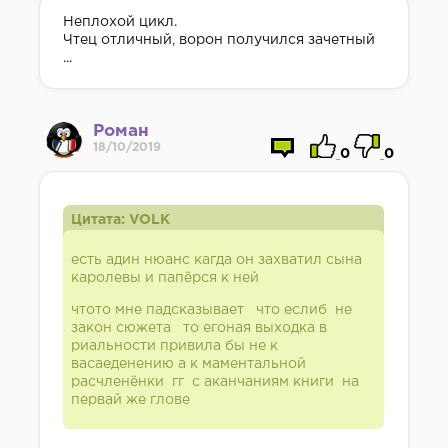
Неплохой цикл.
Чтец отличный, ворон получился зачетный
...
Роман
18/10/2019
0
0
Цитата: VOLK
есть адин нюанс кагда он захватил сына
каролевы и папёрся к ней
чтото мне падсказывает что еслиб не
закон сюжета то егоная выходка в
риальности привила бы не к
васаеденению а к маментальной
расчленёнки гг с аканчаниям книги на
первай же глове