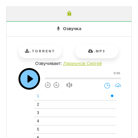
Озвучка
.TORRENT
.MP3
Озвучивает:
Ларионов Сергей
0:00
1
2
3
4
5
6