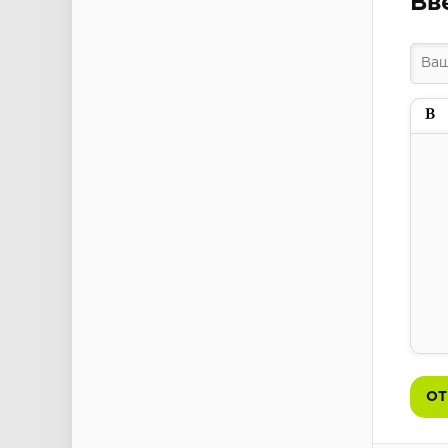
Вв
Пол
ОТ