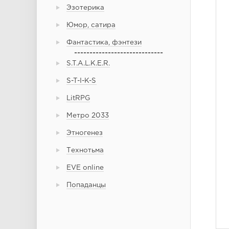
Эзотерика
Юмор, сатира
Фантастика, фэнтези
-----------------------------
S.T.A.L.K.E.R.
S-T-I-K-S
LitRPG
Метро 2033
Этногенез
Технотьма
EVE online
Попаданцы