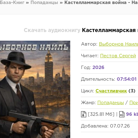
База-Книг
»
Попаданцы
» Кастелламмарская война - Н
Скачать аудиокнигу
Кастелламмарская 
Автор:
Выборнов Наил
Читает:
Пестов Сергей
Год:
2026
Длительность:
07:54:01
Цикл:
Счастливчик
(3)
Жанр:
Попаданцы
/
Пр
[325.81 Мб] |
96 k
Добавлена: 07.07.26