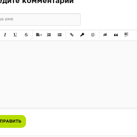
едите комментарий
ужирный
Курсив
Подчеркнутый
Зачеркнутый
Выравнивание
Нумерованный список
Маркированный список
Вставить ссылку
Вставить защищенную ссылк
Вставить смайлик
Вставка скрытого 
Вставка цит
Вставк
ПРАВИТЬ