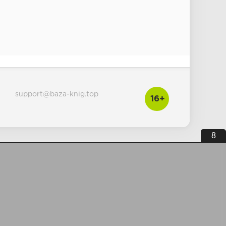
support@baza-knig.top
16+
7