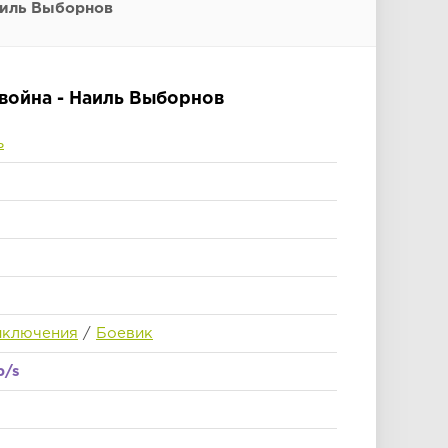
аиль Выборнов
война - Наиль Выборнов
ь
иключения
/
Боевик
b/s