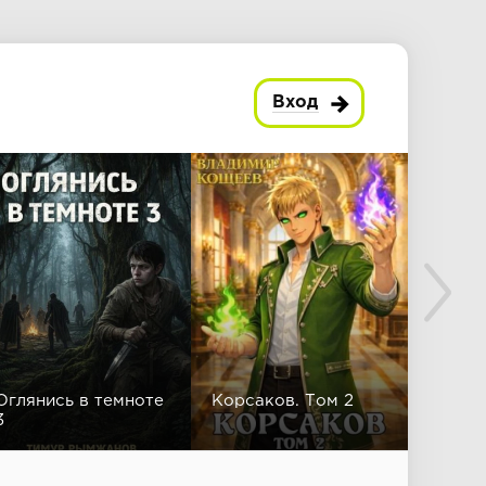
Вход
Оглянись в темноте
Корсаков. Том 2
Ангел 
3
сково