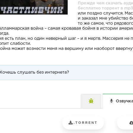
Прежде чем скачать ауди
бесплатно торрент в mp3
или поздно случится. Ма
и заказал мне убийство б
то же самое, что рядовог
елламмарская война – самая кровавая бойня в истории америк
егда.
ня есть план, но один неверный шаг – и я мертв. Массерия не
рпит слабости.
война может вознести меня на вершину или наоборот ввергнуть
Хочешь слушать без интернета?
Озвучк
.TORRENT