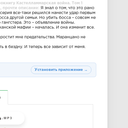
окнигу Кастелламмарская война. Том 1
, прочти описание:
Я знал о том, что это рано
ссерия все-таки решился нанести удар первым
осса другой семьи. Но убить босса – совсем не
о гангстера. Это – объявление войны.
анской мафии – началась. И она изменит все.
 простит мне предательства. Маранцано не
 в бездну. И теперь все зависит от меня.
Установить приложение →
а
.MP3