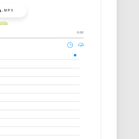
.MP3
орь
0:00