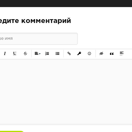
едите комментарий
ужирный
Курсив
Подчеркнутый
Зачеркнутый
Выравнивание
Нумерованный список
Маркированный список
Вставить ссылку
Вставить защищенную ссылк
Вставить смайлик
Вставка скрытого 
Вставка цит
Вставк