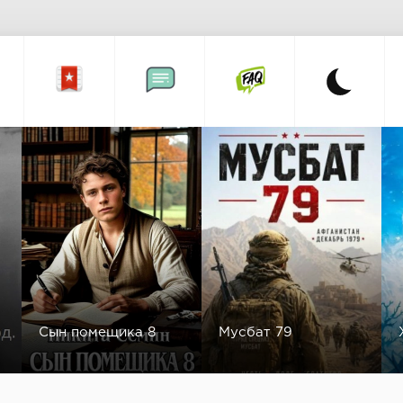
Сын помещика 8
Мусбат 79