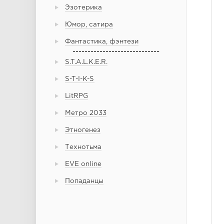
Эзотерика
Юмор, сатира
Фантастика, фэнтези
-----------------------------
S.T.A.L.K.E.R.
S-T-I-K-S
LitRPG
Метро 2033
Этногенез
Технотьма
EVE online
Попаданцы