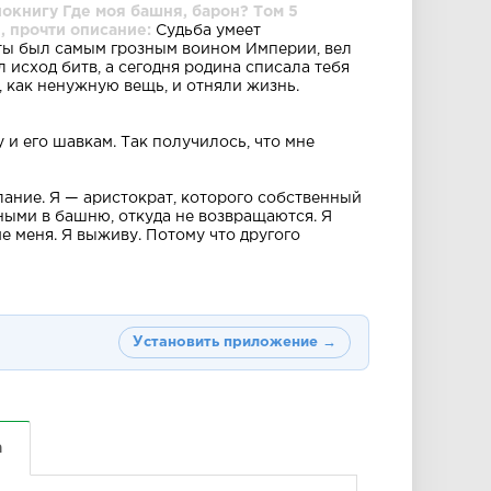
окнигу Где моя башня, барон? Том 5
, прочти описание:
Судьба умеет
ты был самым грозным воином Империи, вел
 исход битв, а сегодня родина списала тебя
, как ненужную вещь, и отняли жизнь.
у и его шавкам. Так получилось, что мне
клание. Я — аристократ, которого собственный
нными в башню, откуда не возвращаются. Я
ме меня. Я выживу. Потому что другого
Установить приложение →
а