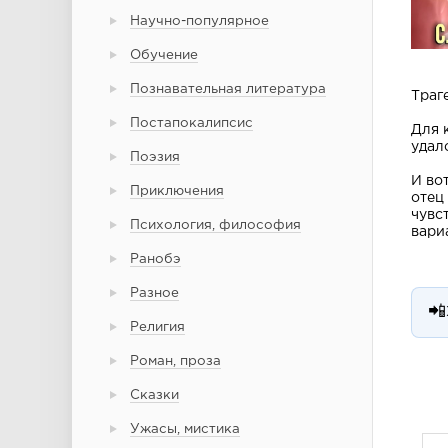
Научно-популярное
Обучение
Познавательная литература
Траг
Постапокалипсис
Для 
удал
Поэзия
И во
Приключения
отец
чувс
Психология, философия
вариа
Ранобэ
Разное
📲
Религия
Роман, проза
Сказки
Ужасы, мистика