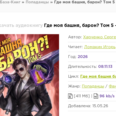
База-Книг
»
Попаданцы
» Где моя башня, барон? Том 5
качать аудиокнигу
Где моя башня, барон? Том 5
Автор:
Харченко Серге
Читает:
Ломакин Игорь
Год:
2026
Длительность:
08:11:13
Цикл:
Где моя башня б
Жанр:
Попаданцы
/
Фан
[411 Мб] |
96 kb/s
Добавлена: 15.05.26