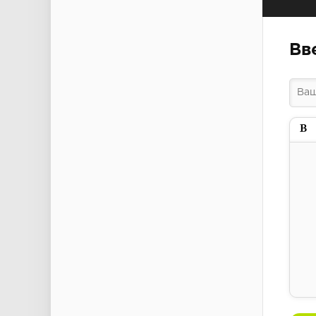
Вв
Пол