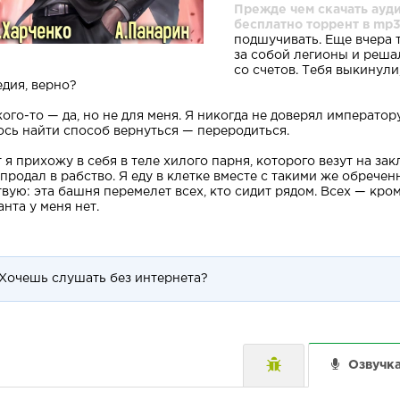
Прежде чем скачать ауди
бесплатно торрент в mp3
подшучивать. Еще вчера 
за собой легионы и решал
со счетов. Тебя выкинули
едия, верно?
кого-то — да, но не для меня. Я никогда не доверял император
ось найти способ вернуться — переродиться.
т я прихожу в себя в теле хилого парня, которого везут на за
 продал в рабство. Я еду в клетке вместе с такими же обрече
твую: эта башня перемелет всех, кто сидит рядом. Всех — кро
нта у меня нет.
Хочешь слушать без интернета?
Озвучк