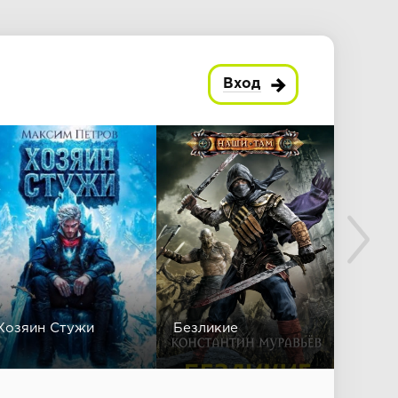
Вход
Хозяин Стужи
Безликие
Черто