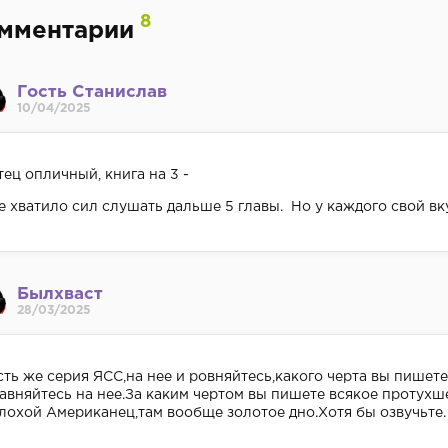
8
мментарии
Гость Станислав
10/04/2025
тец опличный, книга на 3 -
е хватило сил слушать дальше 5 главы. Но у каждого свой вк
Былхваст
28/03/2025
сть же серия ЯСС,на нее и ровняйтесь,какого черта вы пише
равняйтесь на нее.За каким чертом вы пишете всякое протухш
лохой Американец,там вообще золотое дно.Хотя бы озвучьте.