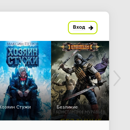
Вход
Хозяин Стужи
Безликие
Спаст
Легал