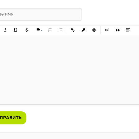
ужирный
Курсив
Подчеркнутый
Зачеркнутый
Выравнивание
Нумерованный список
Маркированный список
Вставить ссылку
Вставить защищенную ссылк
Вставить смайлик
Вставка скрытого 
Вставка цит
Вставк
ПРАВИТЬ