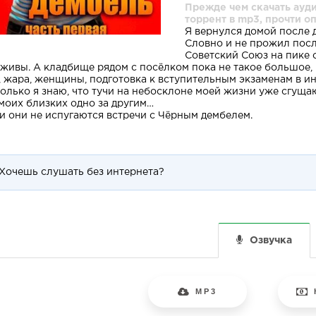
Прежде чем скачать ауди
торрент в mp3, прочти о
Я вернулся домой после 
Словно и не прожил после
Советский Союз на пике 
 живы. А кладбище рядом с посёлком пока не такое большое, 
, жара, женщины, подготовка к вступительным экзаменам в ин
только я знаю, что тучи на небосклоне моей жизни уже сгуща
 моих близких одно за другим…
и они не испугаются встречи с Чёрным дембелем.
Хочешь слушать без интернета?
Озвучка
MP3