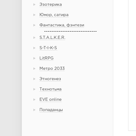
Эзотерика
Юмор, сатира
Фантастика, фэнтези
-----------------------------
S.T.A.L.K.E.R.
S-T-I-K-S
LitRPG
Метро 2033
Этногенез
Технотьма
EVE online
Попаданцы