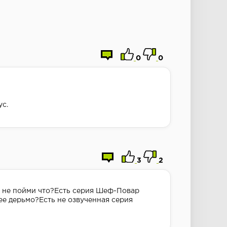
0
0
ус.
3
2
те не пойми что?Есть серия Шеф-Повар
ее дерьмо?Есть не озвученная серия