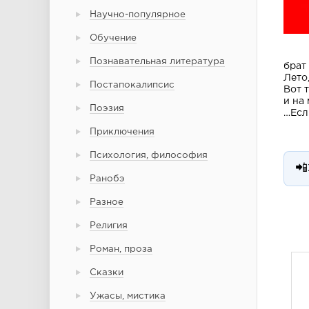
Научно-популярное
Обучение
Познавательная литература
брат
Лето
Постапокалипсис
Вот 
и на
Поэзия
…Есл
Приключения
Психология, философия
📲
Ранобэ
Разное
Религия
Роман, проза
Сказки
Ужасы, мистика