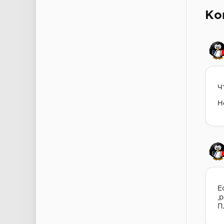
Ко
Ч
Н
Е
,
П