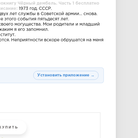
окнигу Чёрный дембель. Часть 1 бесплатно
писание:
1973 год. СССР.
двух лет службы в Советской армии… снова.
 этого события пятьдесят лет.
своего могущества. Мои родители и младший
каким я его запомнил.
ститут.
ются. Неприятности вскоре обрушатся на меня
Установить приложение →
КУПИТЬ