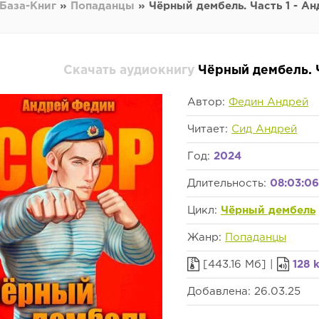
База-Книг
»
Попаданцы
» Чёрный дембель. Часть 1 - А
Скачать аудиокнигу
Чёрный дембель. 
Автор:
Федин Андрей
Читает:
Сид Андрей
Год:
2024
Длительность:
08:03:06
Цикл:
Чёрный дембель
Жанр:
Попаданцы
[443.16 Мб] |
128 
Добавлена: 26.03.25