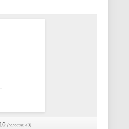
 10
(голосов:
43
)