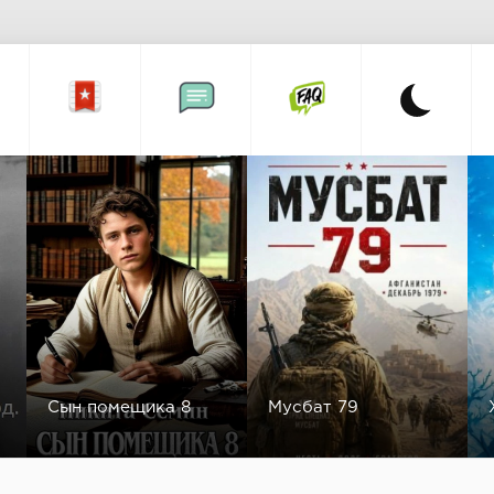
Сын помещика 8
Мусбат 79