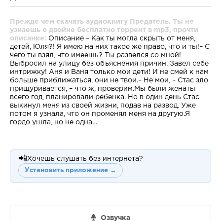
Прежде чем скачать аудиокнигу Предатель. Ты не
узнаешь о двойне бесплатно торрент в mp3, прочти
описание:
Описание – Как ты могла скрыть от меня,
детей, Юля?! Я имею на них такое же право, что и ты!– С
чего ты взял, что имеешь? Ты развелся со мной!
Выбросил на улицу без объяснения причин. Завел себе
интрижку! Аня и Ваня только мои дети! И не смей к нам
больше приближаться, они не твои.– Не мои, – Стас зло
прищуривается, – что ж, проверим.Мы были женаты
всего год, планировали ребенка. Но в один день Стас
выкинул меня из своей жизни, подав на развод. Уже
потом я узнала, что он променял меня на другую.Я
гордо ушла, но не одна…
📲
Хочешь слушать без интернета?
Установить приложение →
Озвучка