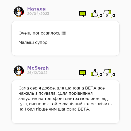
Натуля
20/04/2023
0
0
Очень понравилось!!!!!!
Малыш супер
McSerzh
26/12/2022
0
0
Сама серія добре, але шановна ВЕТА все
нажаль зіпсувала. (Для порівняння
запустив на телефоні синтез мовлення від
гугл, висновок той механічний голос звічить
на 1 бал гірше чим шановна ВЕТА.