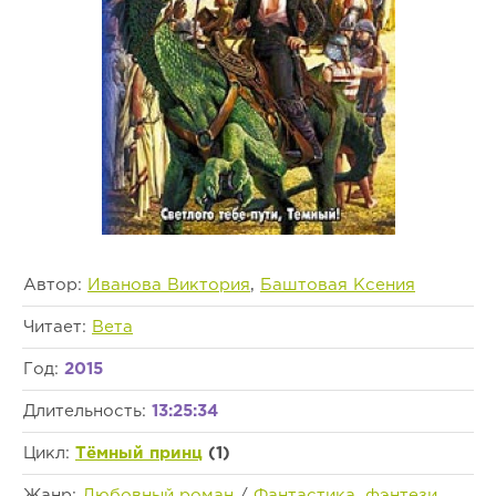
Автор:
Иванова Виктория
,
Баштовая Ксения
Читает:
Вета
Год:
2015
Длительность:
13:25:34
Цикл:
Тёмный принц
(1)
Жанр:
Любовный роман
/
Фантастика, фэнтези