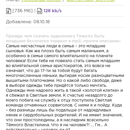
[736 Мб] |
128 kb/s
Добавлена: 08.10.18
Прежде чем скачать аудиокнигу Тяжело быть
младшим бесплатно торрент в mp3, прочти описание:
Самые несчастные люди в семье – это младшие
сыновья. Как же плохо быть самым маленьким, а
особенно в семье самого влиятельного на планете
человека! Если тебе не повезло стать самым младшим
во влиятельной семье аристократов, это вовсе не
означает, что до 17-ти за тобой будут бегать
многочисленные няньки, вытирая носик разноцветными
вышитыми платочками. Но о какой либо свободе, даже
в выборе одежды тебе придётся только мечтать.
Однажды мне надоело жить в такой «золотой клетке» и
я сбежал в Светлые земли. К счастью незадолго до
моего побега на службу к отцу поступила Светлая
команда отчаянных сорвиголов. С ними я и пойду. Куда
– без разницы лишь бы подальше от надоедливых
нянек и сердобольных родителей. И не имеет значения,
что они простолюдины, а я наследник всесильно
Тёмного Властелина. Что я не человек?! … Гм… А