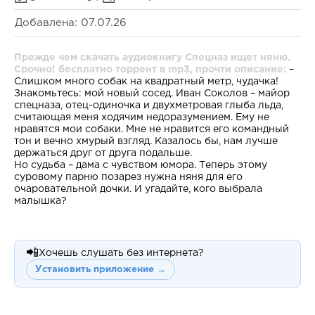
Добавлена: 07.07.26
Прежде чем скачать аудиокнигу Спецназ ищет няню.
Срочно! бесплатно торрент в mp3, прочти описание:
–
Слишком много собак на квадратный метр, чудачка!
Знакомьтесь: мой новый сосед. Иван Соколов – майор
спецназа, отец-одиночка и двухметровая глыба льда,
считающая меня ходячим недоразумением. Ему не
нравятся мои собаки. Мне не нравится его командный
тон и вечно хмурый взгляд. Казалось бы, нам лучше
держаться друг от друга подальше.
Но судьба – дама с чувством юмора. Теперь этому
суровому парню позарез нужна няня для его
очаровательной дочки. И угадайте, кого выбрала
малышка?
📲
Хочешь слушать без интернета?
Установить приложение →