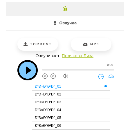
Озвучка
.TORRENT
.MP3
Озвучивает:
Полякова Лиза
0:00
Ð“Ð»Ð°Ð²Ð°_01
Ð“Ð»Ð°Ð²Ð°_02
Ð“Ð»Ð°Ð²Ð°_03
Ð“Ð»Ð°Ð²Ð°_04
Ð“Ð»Ð°Ð²Ð°_05
Ð“Ð»Ð°Ð²Ð°_06