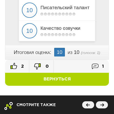
Ð“Ð»Ð°Ð²Ð°_24
Писательский талант
Ð“Ð»Ð°Ð²Ð°_25
Ð“Ð»Ð°Ð²Ð°_26
Ð“Ð»Ð°Ð²Ð°_27
Качество озвучки
Ð“Ð»Ð°Ð²Ð°_28
Ð­Ð¿Ð¸Ð»Ð¾Ð³
Итоговая оценка:
10
из 10
(голосов:
1
)
2
0
1
ВЕРНУТЬСЯ
СМОТРИТЕ ТАКЖЕ