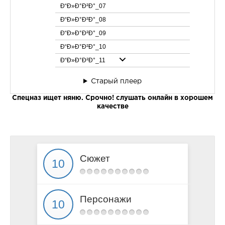
Ð“Ð»Ð°Ð²Ð°_07
Ð“Ð»Ð°Ð²Ð°_08
Ð“Ð»Ð°Ð²Ð°_09
Ð“Ð»Ð°Ð²Ð°_10
Ð“Ð»Ð°Ð²Ð°_11
Ð“Ð»Ð°Ð²Ð°_12
Старый плеер
Ð“Ð»Ð°Ð²Ð°_13
Спецназ ищет няню. Срочно! слушать онлайн в хорошем
Ð“Ð»Ð°Ð²Ð°_14
качестве
Ð“Ð»Ð°Ð²Ð°_15
Ð“Ð»Ð°Ð²Ð°_16
Ð“Ð»Ð°Ð²Ð°_17
Ð“Ð»Ð°Ð²Ð°_18
Сюжет
Ð“Ð»Ð°Ð²Ð°_19
Ð“Ð»Ð°Ð²Ð°_20
Ð“Ð»Ð°Ð²Ð°_21
Персонажи
Ð“Ð»Ð°Ð²Ð°_22
Ð“Ð»Ð°Ð²Ð°_23