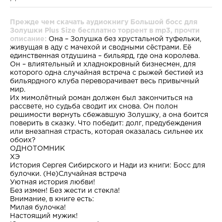
Прежде чем скачать аудиокнигу Большой босс для
Золушки Plus Size бесплатно торрент в mp3, прочти
описание:
Она – Золушка без хрустальной туфельки,
живущая в аду с мачехой и сводными сёстрами. Её
единственная отдушина – бильярд, где она королева.
Он – влиятельный и хладнокровный бизнесмен, для
которого одна случайная встреча с рыжей бестией из
бильярдного клуба переворачивает весь привычный
мир.
Их мимолётный роман должен был закончиться на
рассвете, но судьба сводит их снова. Он полон
решимости вернуть сбежавшую Золушку, а она боится
поверить в сказку. Что победит: долг, предубеждения
или внезапная страсть, которая оказалась сильнее их
обоих?
ОДНОТОМНИК
ХЭ
История Сергея Сибирского и Нади из книги: Босс для
булочки. (Не)Случайная встреча
Уютная история любви!
Без измен! Без жести и стекла!
Внимание, в книге есть:
Милая булочка!
Настоящий мужик!