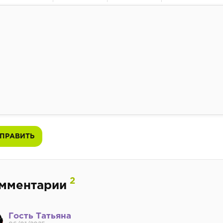
ужирный
Курсив
Подчеркнутый
Зачеркнутый
Выравнивание
Нумерованный список
Маркированный список
Вставить ссылку
Вставить защищенную ссылк
Вставить смайлик
Вставка скрытого 
Вставка цит
Вставк
ПРАВИТЬ
2
мментарии
Гость Татьяна