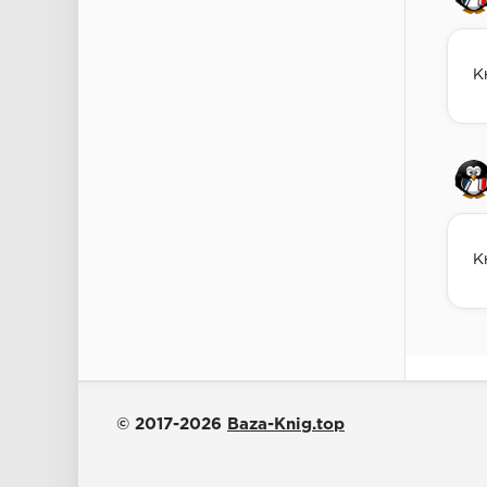
К
К
© 2017-2026
Baza-Knig.top