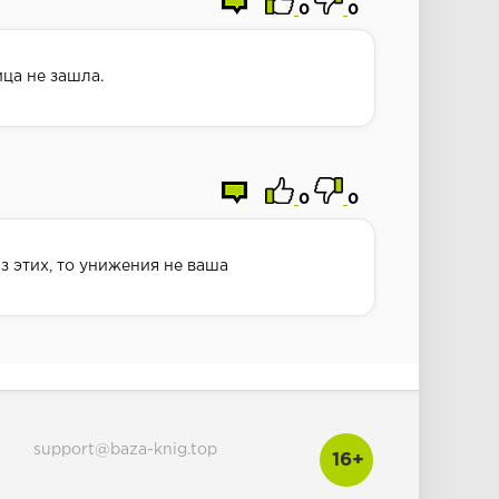
0
0
ица не зашла.
0
0
из этих, то унижения не ваша
support@baza-knig.top
16+