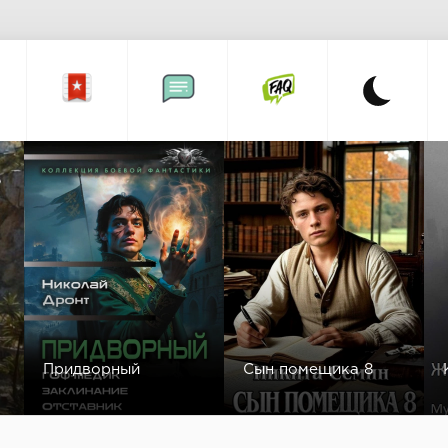
а
Придворный
Сын помещика 8