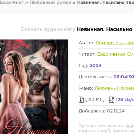
База-Книг
»
Любовный роман
» Невинная. Насильно тво
Скачать аудиокнигу
Невинная. Насильно
Автор:
Ромеро Екатер
Читает:
Евдокимова Ол
Год:
2024
Длительность:
06:04:3
Жанр:
Любовный рома
[251 Мб] |
128 kb/
Добавлена: 02.12.24
Прежде чем скачать ауд
торрент в mp3, прочти о