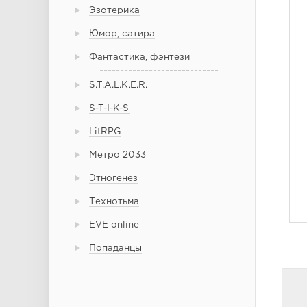
Эзотерика
Юмор, сатира
Фантастика, фэнтези
-----------------------------
S.T.A.L.K.E.R.
S-T-I-K-S
LitRPG
Метро 2033
Этногенез
Технотьма
EVE online
Попаданцы