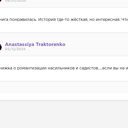
06/01/2025
нига понравилась. История где-то жёсткая, но интересная. Чт
Anastassiya Traktorenko
05/12/2024
нижка о романтизации насильников и садистов.....если вы не 