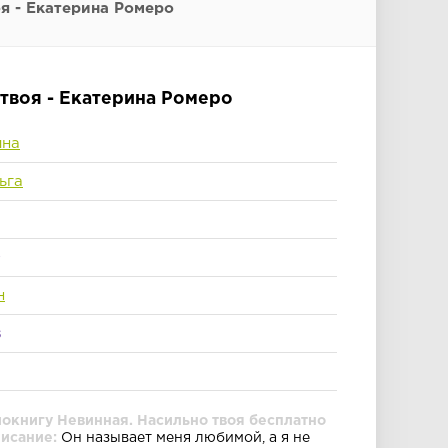
я - Екатерина Ромеро
 твоя - Екатерина Ромеро
ина
ьга
0
н
s
иокнигу Невинная. Насильно твоя бесплатно
писание:
Он называет меня любимой, а я не