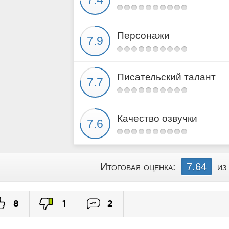
Персонажи
Писательский талант
Качество озвучки
Итоговая оценка:
7.64
из
8
1
2