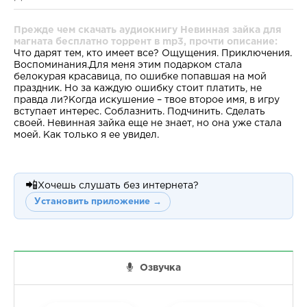
Прежде чем скачать аудиокнигу Невинная зайка для
магната бесплатно торрент в mp3, прочти описание:
Что дарят тем, кто имеет все? Ощущения. Приключения.
Воспоминания.Для меня этим подарком стала
белокурая красавица, по ошибке попавшая на мой
праздник. Но за каждую ошибку стоит платить, не
правда ли?Когда искушение – твое второе имя, в игру
вступает интерес. Соблазнить. Подчинить. Сделать
своей. Невинная зайка еще не знает, но она уже стала
моей. Как только я ее увидел.
📲
Хочешь слушать без интернета?
Установить приложение →
Озвучка