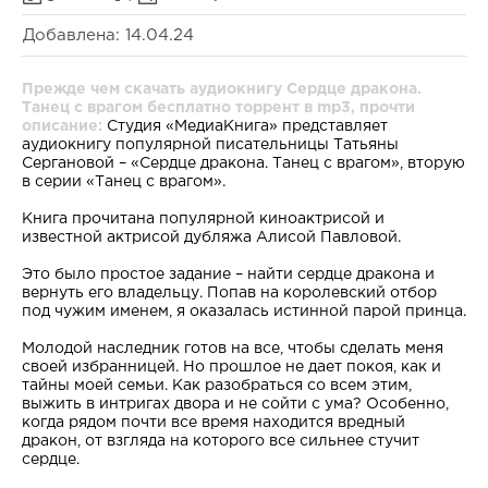
Добавлена: 14.04.24
Прежде чем скачать аудиокнигу Сердце дракона.
Танец с врагом бесплатно торрент в mp3, прочти
описание:
Студия «МедиаКнига» представляет
аудиокнигу популярной писательницы Татьяны
Сергановой – «Сердце дракона. Танец с врагом», вторую
в серии «Танец с врагом».
Книга прочитана популярной киноактрисой и
известной актрисой дубляжа Алисой Павловой.
Это было простое задание – найти сердце дракона и
вернуть его владельцу. Попав на королевский отбор
под чужим именем, я оказалась истинной парой принца.
Молодой наследник готов на все, чтобы сделать меня
своей избранницей. Но прошлое не дает покоя, как и
тайны моей семьи. Как разобраться со всем этим,
выжить в интригах двора и не сойти с ума? Особенно,
когда рядом почти все время находится вредный
дракон, от взгляда на которого все сильнее стучит
сердце.