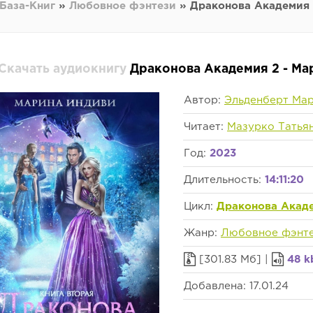
База-Книг
»
Любовное фэнтези
» Драконова Академия 
Скачать аудиокнигу
Драконова Академия 2 - Ма
Автор:
Эльденберт Ма
Читает:
Мазурко Татья
Год:
2023
Длительность:
14:11:20
Цикл:
Драконова Акад
Жанр:
Любовное фэнт
[301.83 Мб] |
48 k
Добавлена: 17.01.24