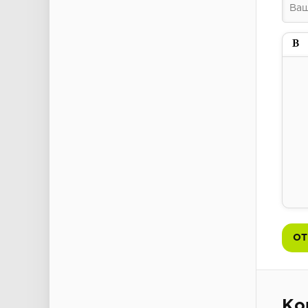
Пол
ОТ
Ко