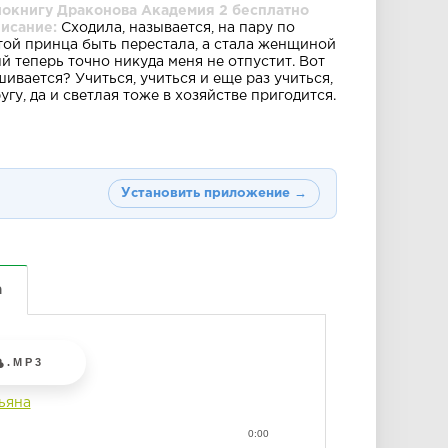
иокнигу Драконова Академия 2 бесплатно
писание:
Сходила, называется, на пару по
той принца быть перестала, а стала женщиной
й теперь точно никуда меня не отпустит. Вот
шивается? Учиться, учиться и еще раз учиться,
гу, да и светлая тоже в хозяйстве пригодится.
Установить приложение →
а
.MP3
ьяна
0:00