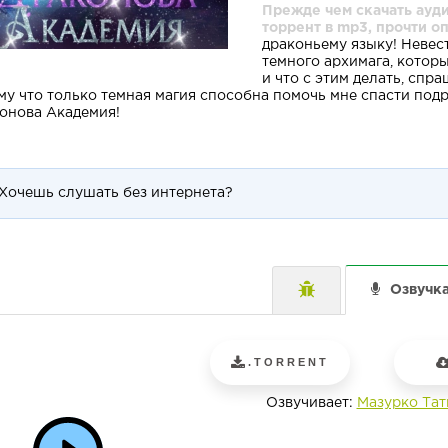
Прежде чем скачать ауд
торрент в mp3, прочти о
драконьему языку! Невес
темного архимага, которы
и что с этим делать, спра
му что только темная магия способна помочь мне спасти подру
онова Академия!
Хочешь слушать без интернета?
Озвучк
.TORRENT
Озвучивает:
Мазурко Тат