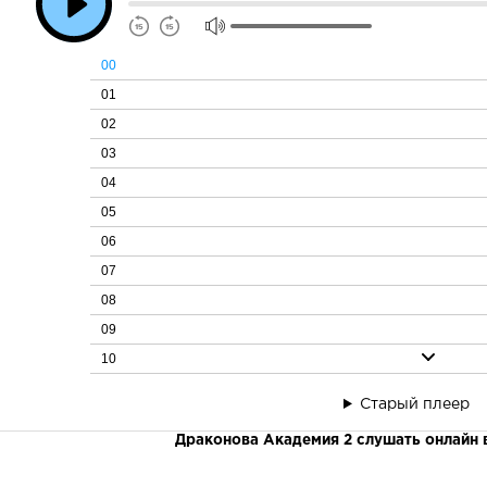
00
01
02
03
04
05
06
07
08
09
10
11
Старый плеер
12
Драконова Академия 2 слушать онлайн 
13
14