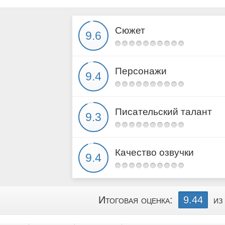
15
16
Сюжет
17
18
19
Персонажи
20
21
22
Писательский талант
23
24
25
Качество озвучки
26
27
28
Итоговая оценка:
9.44
из
29
30