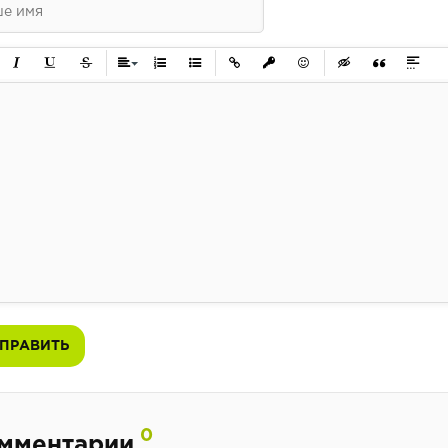
ужирный
Курсив
Подчеркнутый
Зачеркнутый
Выравнивание
Нумерованный список
Маркированный список
Вставить ссылку
Вставить защищенную ссылк
Вставить смайлик
Вставка скрытого 
Вставка цит
Вставк
ПРАВИТЬ
0
мментарии