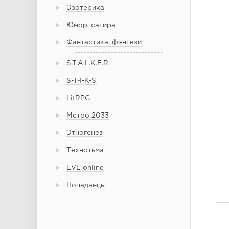
Эзотерика
Юмор, сатира
Фантастика, фэнтези
-----------------------------
S.T.A.L.K.E.R.
S-T-I-K-S
LitRPG
Метро 2033
Этногенез
Технотьма
EVE online
Попаданцы