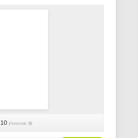
 10
(голосов:
9
)