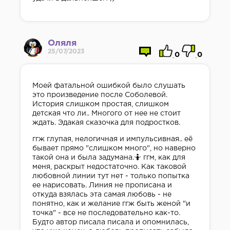
Оляля
25/07/2023
0
0
Моей фатальной ошибкой было слушать
это произведение после Соболевой.
История слишком простая, слишком
детская что ли.. Многого от нее не стоит
ждать. Эдакая сказочка для подростков.
ггж глупая, нелогичная и импульсивная.. её
бывает прямо "слишком много", но наверно
такой она и была задумана.🤷 ггм, как для
меня, раскрыт недостаточно. Как таковой
любовной линии тут нет - только попытка
ее нарисовать. Линия не прописана и
откуда взялась эта самая любовь - не
понятно, как и желание ггж быть женой "и
точка" - все не последовательно как-то.
Будто автор писала писала и опомнилась,