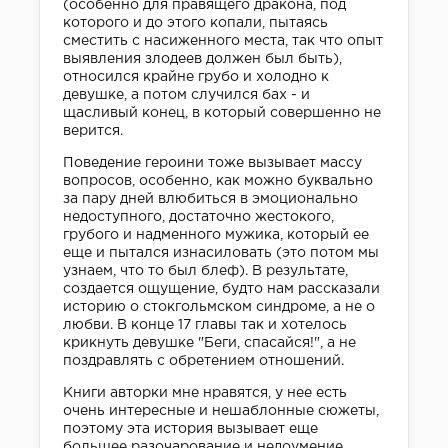
(особенно для правящего дракона, под
которого и до этого копали, пытаясь
сместить с насиженного места, так что опыт
выявления злодеев должен был быть),
относился крайне грубо и холодно к
девушке, а потом случился бах - и
щасливый конец, в который совершенно не
верится.
Поведение героини тоже вызывает массу
вопросов, особенно, как можно буквально
за пару дней влюбиться в эмоционально
недоступного, достаточно жестокого,
грубого и надменного мужика, который ее
еще и пытался изнасиловать (это потом мы
узнаем, что то был блеф). В результате,
создается ощущение, будто нам рассказали
историю о стокгольмском синдроме, а не о
любви. В конце 17 главы так и хотелось
крикнуть девушке "Беги, спасайся!", а не
поздравлять с обретением отношений.
Книги авторки мне нравятся, у нее есть
очень интересные и нешаблонные сюжеты,
поэтому эта история вызывает еще
большее разочарование и недоумение.