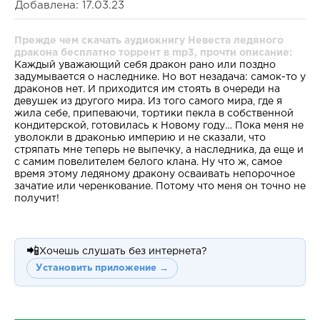
Добавлена: 17.03.23
Прежде чем скачать аудиокнигу Невеста ледяного
дракона бесплатно торрент в mp3, прочти описание:
Каждый уважающий себя дракон рано или поздно
задумывается о наследнике. Но вот незадача: самок-то у
драконов нет. И приходится им стоять в очереди на
девушек из другого мира. Из того самого мира, где я
жила себе, припеваючи, тортики пекла в собственной
кондитерской, готовилась к Новому году… Пока меня не
уволокли в драконью империю и не сказали, что
стряпать мне теперь не выпечку, а наследника, да еще и
с самим повелителем белого клана. Ну что ж, самое
время этому ледяному дракону осваивать непорочное
зачатие или черенкование. Потому что меня он точно не
получит!
📲
Хочешь слушать без интернета?
Установить приложение →