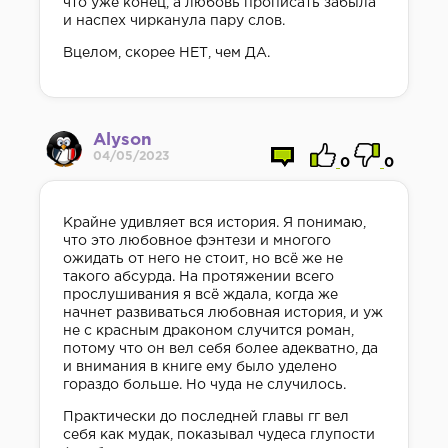
что уже конец, а любовь прописать забыла
и наспех чирканула пару слов.
Вцелом, скорее НЕТ, чем ДА.
Alyson
04/05/2023
0
0
Крайне удивляет вся история. Я понимаю,
что это любовное фэнтези и многого
ожидать от него не стоит, но всё же не
такого абсурда. На протяжении всего
прослушивания я всё ждала, когда же
начнет развиваться любовная история, и уж
не с красным драконом случится роман,
потому что он вел себя более адекватно, да
и внимания в книге ему было уделено
гораздо больше. Но чуда не случилось.
Практически до последней главы гг вел
себя как мудак, показывал чудеса глупости