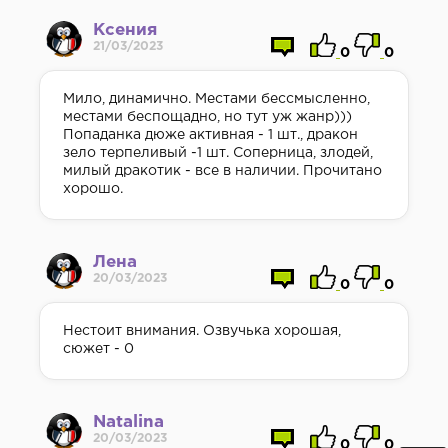
Ксения
21/03/2023
0
0
Мило, динамично. Местами бессмысленно,
местами беспощадно, но тут уж жанр)))
Попаданка дюже активная - 1 шт., дракон
зело терпеливый -1 шт. Соперница, злодей,
милый дракотик - все в наличии. Прочитано
хорошо.
Лена
20/03/2023
0
0
Нестоит внимания. Озвучька хорошая,
сюжет - 0
Natalina
20/03/2023
0
0