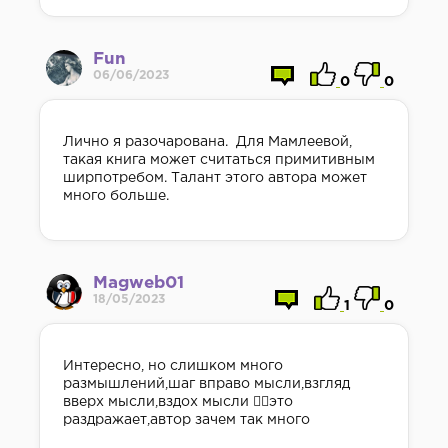
Fun
06/06/2023
0
0
Лично я разочарована. Для Мамлеевой,
такая книга может считаться примитивным
ширпотребом. Талант этого автора может
много больше.
Magweb01
18/05/2023
1
0
Интересно, но слишком много
размышлений,шаг вправо мысли,взгляд
вверх мысли,вздох мысли 🤦‍♀️это
раздражает,автор зачем так много