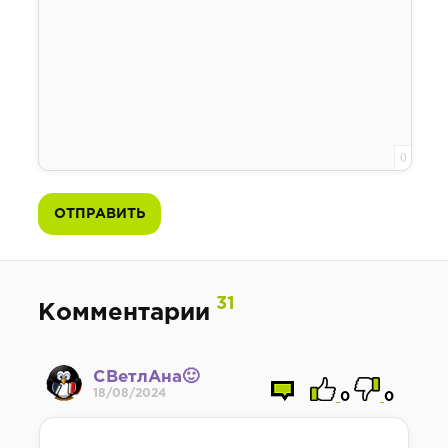
0
ОТПРАВИТЬ
31
Комментарии
СВетлАна🙂
18/08/2024
0
0