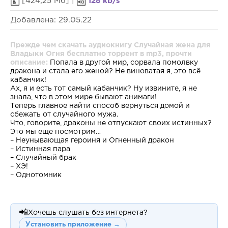
[424,25 Мб] |
128 kb/s
Добавлена: 29.05.22
Прежде чем скачать аудиокнигу Случайная жена для
Владыки Огня бесплатно торрент в mp3, прочти
описание:
Попала в другой мир, сорвала помолвку
дракона и стала его женой? Не виноватая я, это всё
кабанчик!
Ах, я и есть тот самый кабанчик? Ну извините, я не
знала, что в этом мире бывают анимаги!
Теперь главное найти способ вернуться домой и
сбежать от случайного мужа.
Что, говорите, драконы не отпускают своих истинных?
Это мы еще посмотрим…
– Неунывающая героиня и Огненный дракон
– Истинная пара
– Случайный брак
– ХЭ!
– Однотомник
📲
Хочешь слушать без интернета?
Установить приложение →