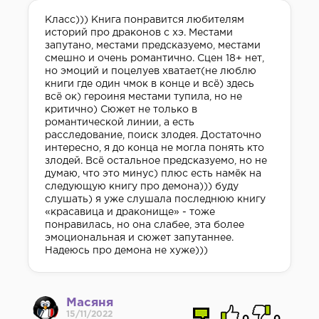
Класс))) Книга понравится любителям
историй про драконов с хэ. Местами
запутано, местами предсказуемо, местами
смешно и очень романтично. Сцен 18+ нет,
но эмоций и поцелуев хватает(не люблю
книги где один чмок в конце и всё) здесь
всё ок) героиня местами тупила, но не
критично) Сюжет не только в
романтической линии, а есть
расследование, поиск злодея. Достаточно
интересно, я до конца не могла понять кто
злодей. Всё остальное предсказуемо, но не
думаю, что это минус) плюс есть намёк на
следующую книгу про демона))) буду
слушать) я уже слушала последнюю книгу
«красавица и драконище» - тоже
понравилась, но она слабее, эта более
эмоциональная и сюжет запутаннее.
Надеюсь про демона не хуже)))
Масяня
15/11/2022