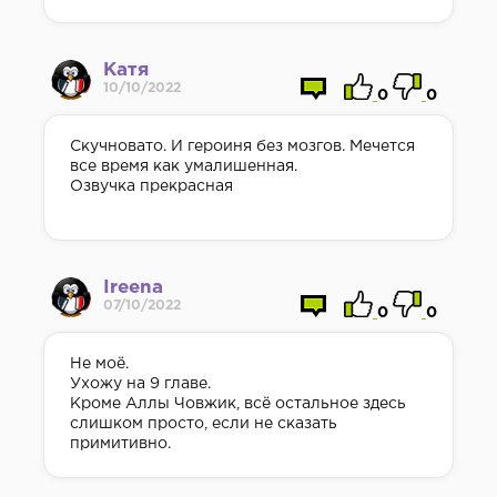
Катя
10/10/2022
0
0
Скучновато. И героиня без мозгов. Мечется
все время как умалишенная.
Озвучка прекрасная
Ireena
07/10/2022
0
0
Не моё.
Ухожу на 9 главе.
Кроме Аллы Човжик, всё остальное здесь
слишком просто, если не сказать
примитивно.