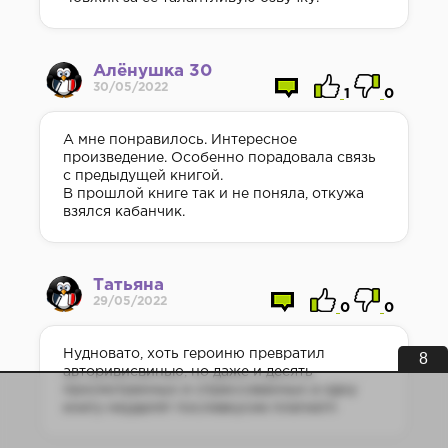
Алёнушка 30
30/05/2022
1
0
А мне понравилось. Интересное
произведение. Особенно порадовала связь
с предыдущей книгой.
В прошлой книге так и не поняла, откужа
взялся кабанчик.
Татьяна
29/05/2022
0
0
Нудновато, хоть героиню превратил
7
авторивисвинью, но даже и десять
просмотренных и спрессованных а одну
книгу неудалят послевкусие плагиатп