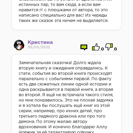
истинных пар, то вам сюда, а если вам
нравится гг с плюшками от автора, то это
написано специально для вас! Из череды
таких же сказок эта ничем не выделяется.
Кристина
30/05/2022
0
0
Замечательная сказочка! Долго ждала
вторую книгу и ожидания оправдались. К
стати, события во второй книге происходят
паралельно с событиями первой. По факту
есть две сюжетных линии одной истории и
одна раскрывается в первой книге, а вторая
во второй. Я ещё не встречала такого стиля,
но мне понравилось. Это не плохая задумка
и я хотела бы послушать ещё книг из этой
серии, например, про ихних детей, про
третьего ледяного дракона или про того
демона. По этому желаю автору
вдохновения. И конечно благодарю Аллу
Човжик за её талантливую озвучку.