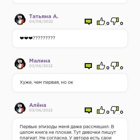
Татьяна А.
04/06/2022
0
0
❤️❤️❤️?????????
Малина
03/06/2022
0
0
Хуже, чем первая, но ок
Алёна
03/06/2022
0
0
Первые эпизоды меня даже рассмешил. В
целом книга не плохая. Тут девочки пишут
плагиат. Не согласна. У автора есть саои