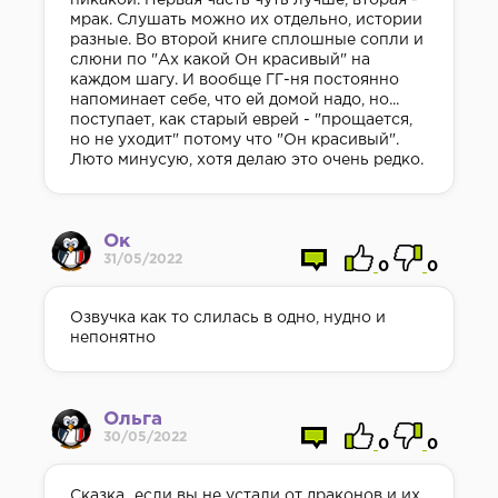
никакой. Первая часть чуть лучше, вторая -
мрак. Слушать можно их отдельно, истории
разные. Во второй книге сплошные сопли и
слюни по "Ах какой Он красивый" на
каждом шагу. И вообще ГГ-ня постоянно
напоминает себе, что ей домой надо, но...
поступает, как старый еврей - "прощается,
но не уходит" потому что "Он красивый".
Люто минусую, хотя делаю это очень редко.
Ок
31/05/2022
0
0
Озвучка как то слилась в одно, нудно и
непонятно
Ольга
30/05/2022
0
0
Сказка...если вы не устали от драконов и их