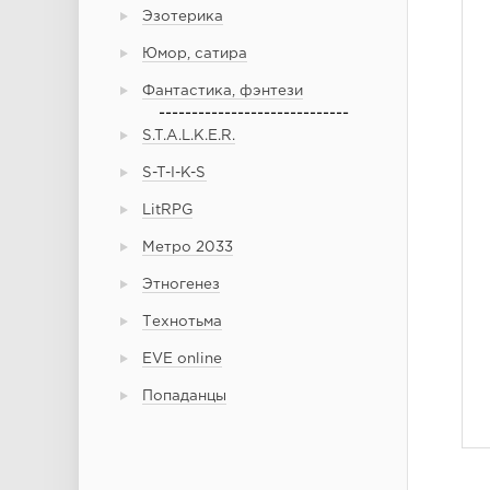
Эзотерика
Юмор, сатира
Фантастика, фэнтези
-----------------------------
S.T.A.L.K.E.R.
S-T-I-K-S
LitRPG
Метро 2033
Этногенез
Технотьма
EVE online
Попаданцы