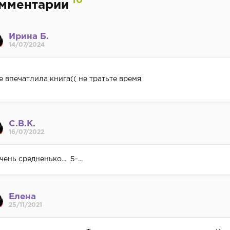
10
мментарии
Ирина Б.
14/07/2024
е впечатлила книга(( не тратьте время
С.В.К.
16/07/2022
чень средненько... 5-...
Елена
25/11/2021