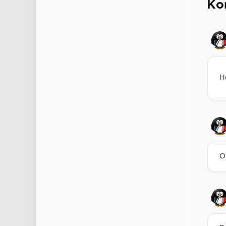
Ко
Н
О