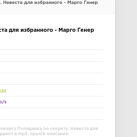
. Невеста для избранного - Марго Генер
ста для избранного - Марго Генер
ези
b/s
окнигу Попаданка по секрету. Невеста для
ррент в mp3, прочти описание: