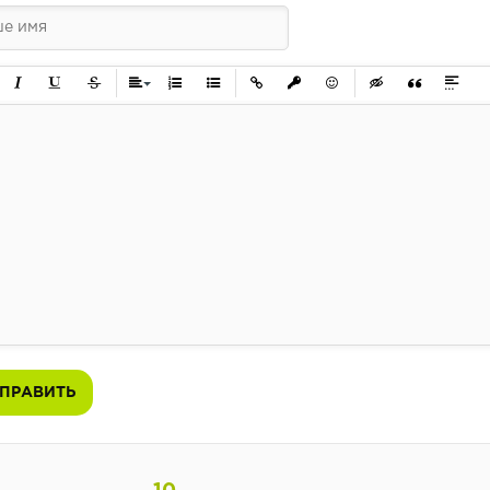
ужирный
Курсив
Подчеркнутый
Зачеркнутый
Выравнивание
Нумерованный список
Маркированный список
Вставить ссылку
Вставить защищенную ссылк
Вставить смайлик
Вставка скрытого 
Вставка цит
Вставк
ПРАВИТЬ