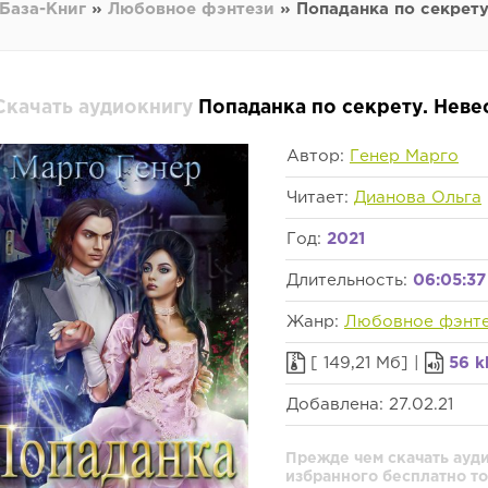
База-Книг
»
Любовное фэнтези
» Попаданка по секрету
Скачать аудиокнигу
Попаданка по секрету. Неве
Автор:
Генер Марго
Читает:
Дианова Ольга
Год:
2021
Длительность:
06:05:37
Жанр:
Любовное фэнт
[ 149,21 Мб] |
56 k
Добавлена: 27.02.21
Прежде чем скачать ауди
избранного бесплатно то