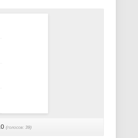
10
(голосов:
39
)