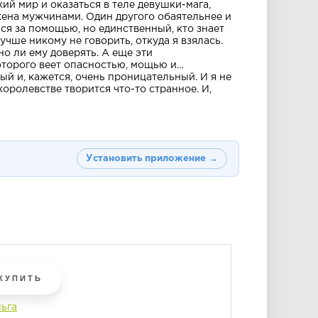
ий мир и оказаться в теле девушки-мага,
ена мужчинами. Один другого обаятельнее и
ся за помощью, но единственный, кто знает
лучше никому не говорить, откуда я взялась.
о ли ему доверять. А еще эти
которого веет опасностью, мощью и…
ый и, кажется, очень проницательный. И я не
 королевстве творится что-то странное. И,
Установить приложение →
КУПИТЬ
ьга