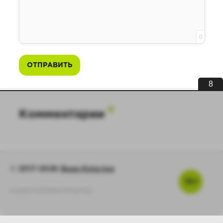
0
ОТПРАВИТЬ
8
0
Комментарии
© 2017-2026
Baza-Knig.top
16+
support@baza-knig.top