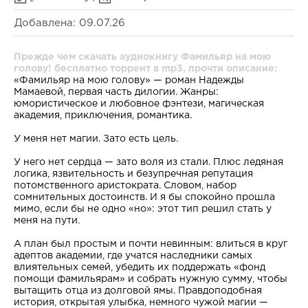
Добавлена: 09.07.26
Прежде чем скачать аудиокнигу Фамильяр на мою
голову! бесплатно торрент в mp3, прочти описание:
«Фамильяр на мою голову» — роман Надежды
Мамаевой, первая часть дилогии. Жанры:
юмористическое и любовное фэнтези, магическая
академия, приключения, романтика.
У меня нет магии. Зато есть цель.
У него нет сердца — зато воля из стали. Плюс ледяная
логика, язвительность и безупречная репутация
потомственного аристократа. Словом, набор
сомнительных достоинств. И я бы спокойно прошла
мимо, если бы не одно «но»: этот тип решил стать у
меня на пути.
А план был простым и почти невинным: влиться в круг
адептов академии, где учатся наследники самых
влиятельных семей, убедить их поддержать «фонд
помощи фамильярам» и собрать нужную сумму, чтобы
вытащить отца из долговой ямы. Правдоподобная
история, открытая улыбка, немного чужой магии —