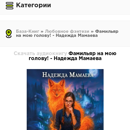
Категории
База-Книг
»
Любовное фэнтези
» Фамильяр
на мою голову! - Надежда Мамаева
Скачать аудиокнигу
Фамильяр на мою
голову! - Надежда Мамаева