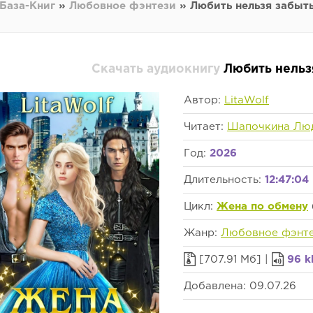
База-Книг
»
Любовное фэнтези
» Любить нельзя забыть 
Скачать аудиокнигу
Любить нельзя
Автор:
LitaWolf
Читает:
Шапочкина Лю
Год:
2026
Длительность:
12:47:04
Цикл:
Жена по обмену
Жанр:
Любовное фэнт
[707.91 Мб] |
96 k
Добавлена: 09.07.26