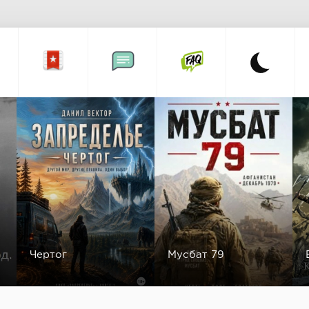
Чертог
Мусбат 79