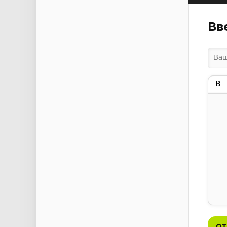
Вв
Пол
ОТ