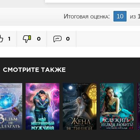
Глава_28
Итоговая оценка:
10
из 
Глава_29
Глава_30
Глава_31
1
0
0
Глава_32
Глава_33
Глава_34
Глава_35
СМОТРИТЕ ТАКЖЕ
Глава_36
Глава_37
Глава_38
Глава_39
Глава_40
Глава_41
Глава_42
Глава_43