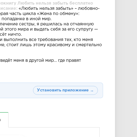
иокнигу Любить нельзя забыть бесплатно
писание:
«Любить нельзя забыть» – любовно-
рая часть цикла «Жена по обмену»:
 попаданке в иной мир.
 лечение сестры, я решилась на отчаянную
й этого мира и выдать себя за его супругу —
сёт ничто.
 и выполнить все требования тех, кто меня
ие, стоит лишь этому красивому и смертельно
ведёт меня в другой мир… где правят
Установить приложение →
а