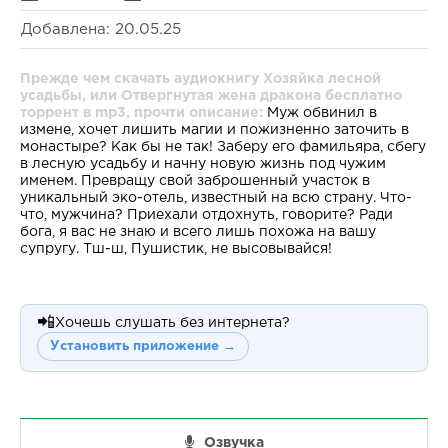
Добавлена: 20.05.25
Прежде чем скачать аудиокнигу Хозяйка лесной
усадьбы, или Отвергнутая жена дракона бесплатно
торрент в mp3, прочти описание:
Муж обвинил в
измене, хочет лишить магии и пожизненно заточить в
монастыре? Как бы не так! Заберу его фамильяра, сбегу
в лесную усадьбу и начну новую жизнь под чужим
именем. Превращу свой заброшенный участок в
уникальный эко-отель, известный на всю страну. Что-
что, мужчина? Приехали отдохнуть, говорите? Ради
бога, я вас не знаю и всего лишь похожа на вашу
супругу. Тш-ш, Пушистик, не высовывайся!
📲
Хочешь слушать без интернета?
Установить приложение →
Озвучка