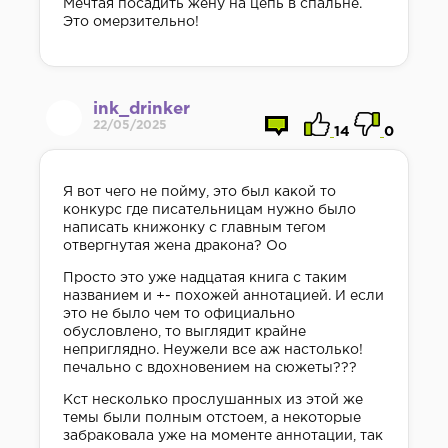
Мечтая посадить жену на цепь в спальне.
Это омерзительно!
ink_drinker
22/05/2025
14
0
Я вот чего не пойму, это был какой то
конкурс где писательницам нужно было
написать книжонку с главным тегом
отвергнутая жена дракона? Оо
Просто это уже надцатая книга с таким
названием и +- похожей аннотацией. И если
это не было чем то официально
обусловлено, то выглядит крайне
неприглядно. Неужели все аж настолько!
печально с вдохновением на сюжеты???
Кст несколько прослушанных из этой же
темы были полным отстоем, а некоторые
забраковала уже на моменте аннотации, так