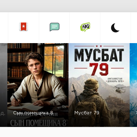
Сын помещика 8
Мусбат 79