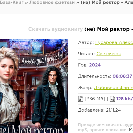
База-Книг
»
Любовное фэнтези
» (не) Мой ректор - Ал
Скачать аудиокнигу
(не) Мой ректор 
Автор:
Гусарова Алек
Читает:
Светлячок
Год:
2024
Длительность:
08:08:37
Жанр:
Любовное фэнт
[336 Мб] |
128 kb/
Добавлена: 21.11.24
Прежде чем скачать ауди
mp3, прочти описание:
Ка