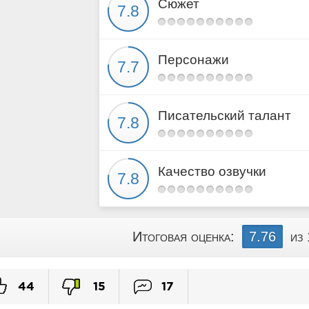
Сюжет
Персонажи
Писательский талант
Качество озвучки
Итоговая оценка:
7.76
из
44
15
17