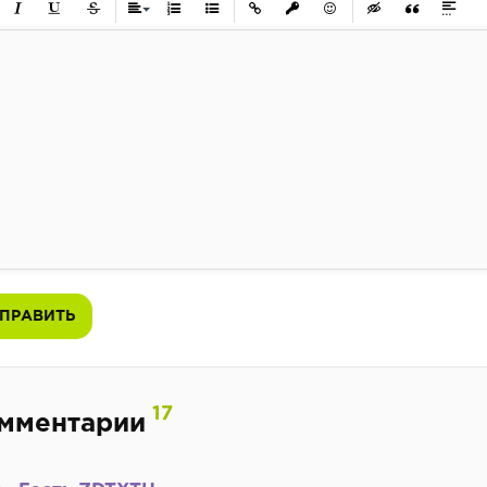
ужирный
Курсив
Подчеркнутый
Зачеркнутый
Выравнивание
Нумерованный список
Маркированный список
Вставить ссылку
Вставить защищенную ссылк
Вставить смайлик
Вставка скрытого 
Вставка цит
Вставк
ПРАВИТЬ
17
мментарии