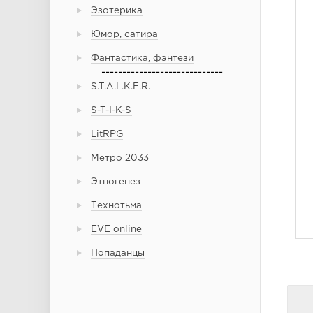
Эзотерика
Юмор, сатира
Фантастика, фэнтези
-----------------------------
S.T.A.L.K.E.R.
S-T-I-K-S
LitRPG
Метро 2033
Этногенез
Технотьма
EVE online
Попаданцы