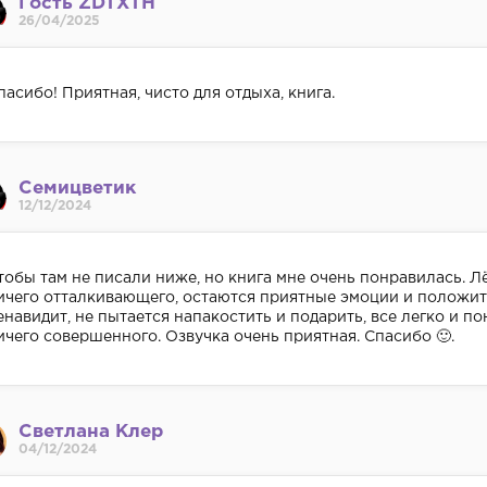
Гость ZDTXTH
26/04/2025
пасибо! Приятная, чисто для отдыха, книга.
Семицветик
12/12/2024
тобы там не писали ниже, но книга мне очень понравилась. Л
ичего отталкивающего, остаются приятные эмоции и положите
енавидит, не пытается напакостить и подарить, все легко и по
ичего совершенного. Озвучка очень приятная. Спасибо 🙂.
Светлана Клер
04/12/2024