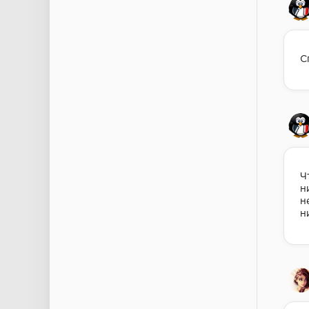
С
Ч
н
н
н