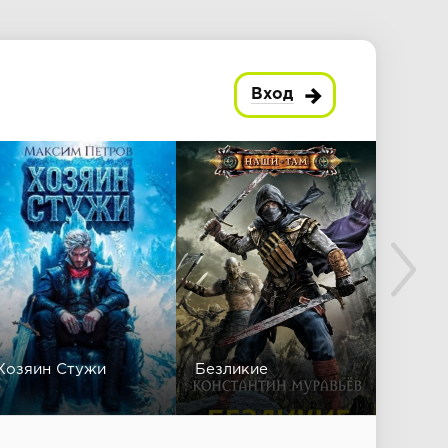
Вход
Хозяин Стужи
Безликие
Черто