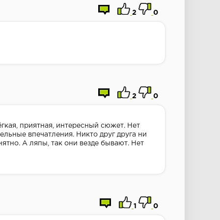
2
0
2
0
ёгкая, приятная, интересный сюжет. Нет
льные впечатления. Никто друг друга ни
нятно. А ляпы, так они везде бывают. Нет
1
0