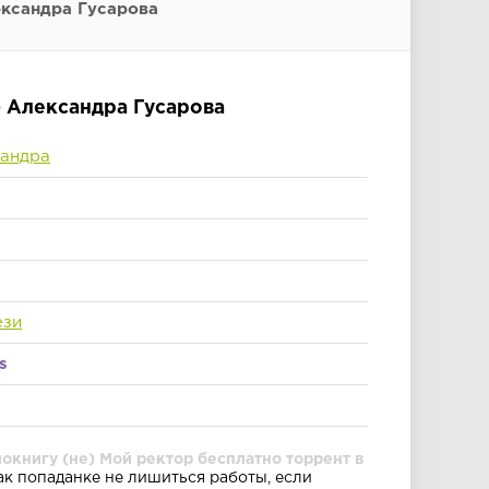
ександра Гусарова
- Александра Гусарова
сандра
ези
s
окнигу (не) Мой ректор бесплатно торрент в
к попаданке не лишиться работы, если