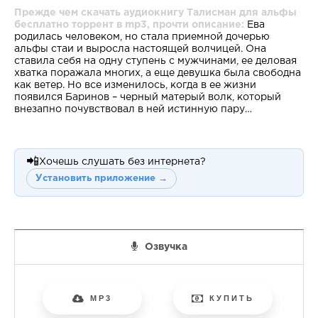
Прежде чем скачать аудиокнигу Талисман для альфы
бесплатно торрент в mp3, прочти описание:
Ева
родилась человеком, но стала приемной дочерью
альфы стаи и выросла настоящей волчицей. Она
ставила себя на одну ступень с мужчинами, ее деловая
хватка поражала многих, а еще девушка была свободна
как ветер. Но все изменилось, когда в ее жизни
появился Баринов – черный матерый волк, который
внезапно почувствовал в ней истинную пару…
📲
Хочешь слушать без интернета?
Установить приложение →
Озвучка
MP3
КУПИТЬ