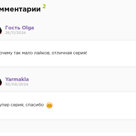
2
мментарии
Гость Olga
26/11/2024
очему так мало лайков, отличная серия!
Yarmakla
30/09/2024
упер серия, спасибо