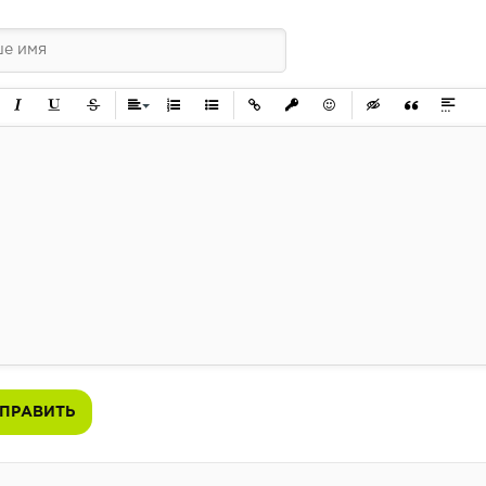
ужирный
Курсив
Подчеркнутый
Зачеркнутый
Выравнивание
Нумерованный список
Маркированный список
Вставить ссылку
Вставить защищенную ссылк
Вставить смайлик
Вставка скрытого 
Вставка цит
Вставк
ПРАВИТЬ