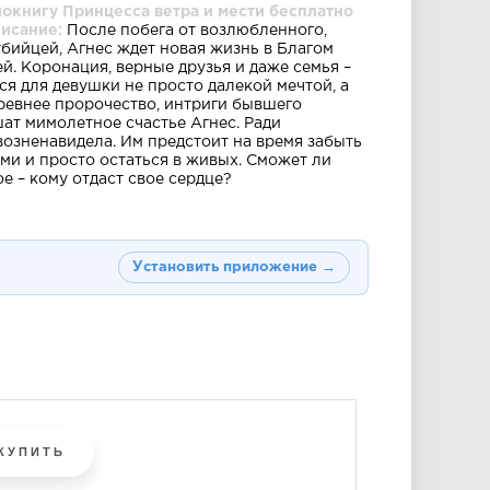
окнигу Принцесса ветра и мести бесплатно
писание:
После побега от возлюбленного,
бийцей, Агнес ждет новая жизнь в Благом
й. Коронация, верные друзья и даже семья –
ся для девушки не просто далекой мечтой, а
Древнее пророчество, интриги бывшего
ат мимолетное счастье Агнес. Ради
возненавидела. Им предстоит на время забыть
ами и просто остаться в живых. Сможет ли
е – кому отдаст свое сердце?
Установить приложение →
КУПИТЬ