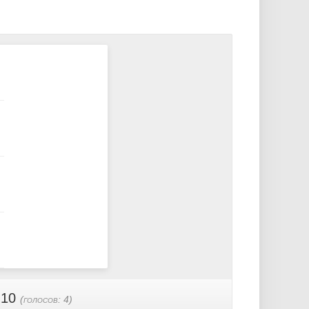
 10
(голосов:
4
)