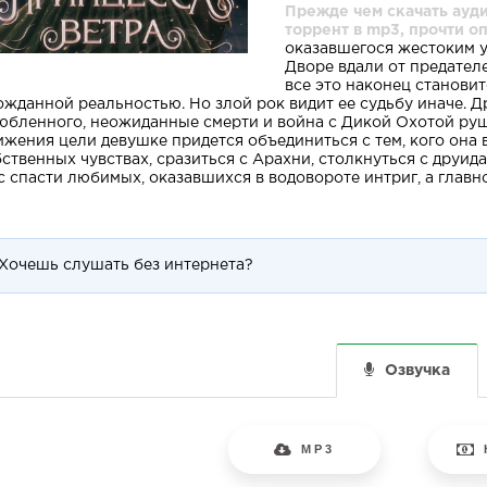
Прежде чем скачать ауди
торрент в mp3, прочти о
оказавшегося жестоким у
Дворе вдали от предателе
все это наконец становит
ожданной реальностью. Но злой рок видит ее судьбу иначе. 
юбленного, неожиданные смерти и война с Дикой Охотой руш
ижения цели девушке придется объединиться с тем, кого она 
бственных чувствах, сразиться с Арахни, столкнуться с друид
с спасти любимых, оказавшихся в водовороте интриг, а главно
Хочешь слушать без интернета?
Озвучка
MP3