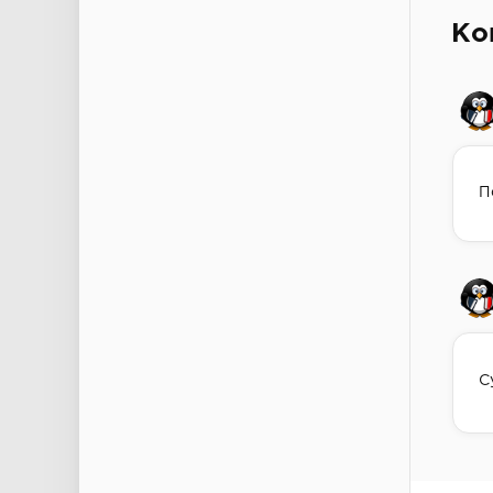
Ко
П
С