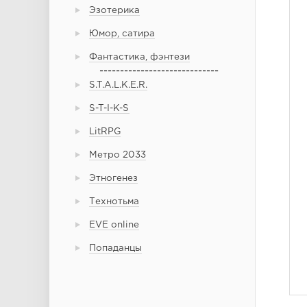
Эзотерика
Юмор, сатира
Фантастика, фэнтези
-----------------------------
S.T.A.L.K.E.R.
S-T-I-K-S
LitRPG
Метро 2033
Этногенез
Технотьма
EVE online
Попаданцы