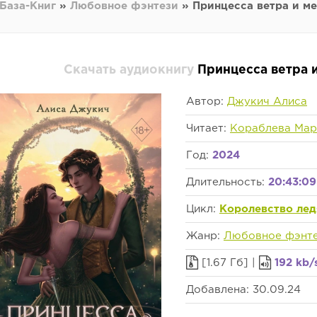
База-Книг
»
Любовное фэнтези
» Принцесса ветра и ме
Скачать аудиокнигу
Принцесса ветра 
Автор:
Джукич Алиса
Читает:
Кораблева Мар
Год:
2024
Длительность:
20:43:09
Цикл:
Королевство лед
Жанр:
Любовное фэнт
[1.67 Гб] |
192 kb/
Добавлена: 30.09.24