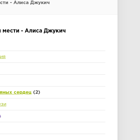
сти - Алиса Джукич
и мести - Алиса Джукич
ия
яных сердец
(2)
ези
s