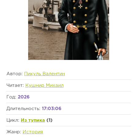
Автор:
Пикуль Валентин
Читает:
Кушнир Михаил
Год:
2026
Длительность:
17:03:06
Цикл:
Из тупика
(1)
Жанр:
История