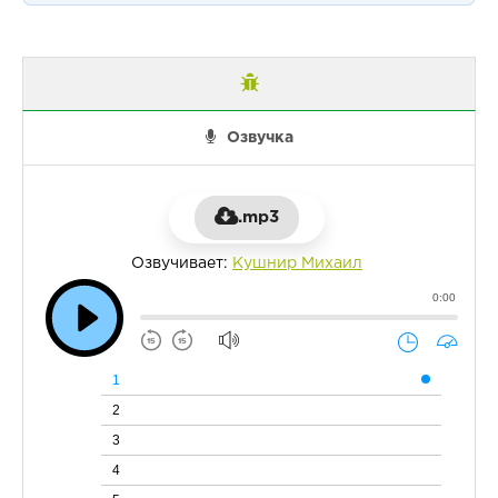
Озвучка
.mp3
Озвучивает:
Кушнир Михаил
0:00
1
2
3
4