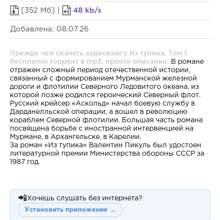
[352 Мб] |
48 kb/s
Добавлена: 08.07.26
Прежде чем скачать аудиокнигу Из тупика. Том 1
бесплатно торрент в mp3, прочти описание:
В романе
отражен сложный период отечественной истории,
связанный с формированием Мурманской железной
дороги и флотилии Северного Ледовитого океана, из
которой позже родился героический Северный флот.
Русский крейсер «Аскольд» начал боевую службу в
Дарданелльской операции, а вошел в революцию
кораблем Северной флотилии. Большая часть романа
посвящена борьбе с иностранной интервенцией на
Мурмане, в Архангельске, в Карелии.
За роман «Из тупика» Валентин Пикуль был удостоен
литературной премии Министерства обороны СССР за
1987 год.
📲
Хочешь слушать без интернета?
Установить приложение →