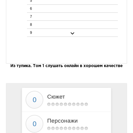
5
6
7
8
9
10
11
12
13
Из тупика. Том 1 слушать онлайн в хорошем качестве
14
15
16
Сюжет
17
18
19
Персонажи
20
21