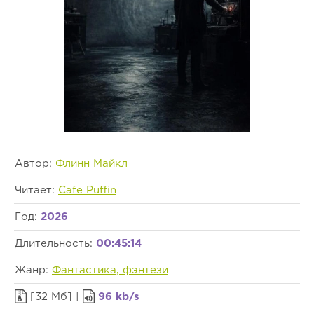
Автор:
Флинн Майкл
Читает:
Cafe Puffin
Год:
2026
Длительность:
00:45:14
Жанр:
Фантастика, фэнтези
[32 Мб] |
96 kb/s