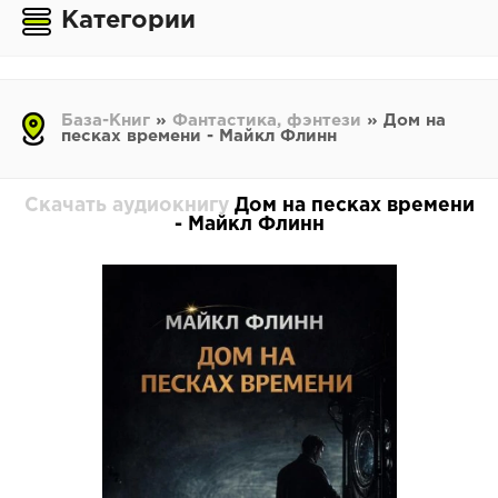
Категории
База-Книг
»
Фантастика, фэнтези
» Дом на
песках времени - Майкл Флинн
Скачать аудиокнигу
Дом на песках времени
- Майкл Флинн