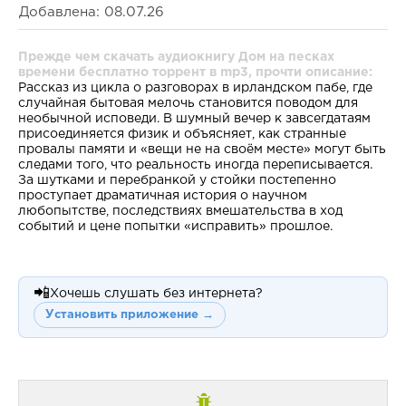
Добавлена: 08.07.26
Прежде чем скачать аудиокнигу Дом на песках
времени бесплатно торрент в mp3, прочти описание:
Рассказ из цикла о разговорах в ирландском пабе, где
случайная бытовая мелочь становится поводом для
необычной исповеди. В шумный вечер к завсегдатаям
присоединяется физик и объясняет, как странные
провалы памяти и «вещи не на своём месте» могут быть
следами того, что реальность иногда переписывается.
За шутками и перебранкой у стойки постепенно
проступает драматичная история о научном
любопытстве, последствиях вмешательства в ход
событий и цене попытки «исправить» прошлое.
📲
Хочешь слушать без интернета?
Установить приложение →