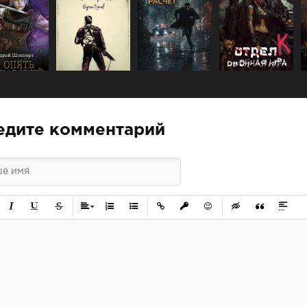
едите комментарий
ужирный
Курсив
Подчеркнутый
Зачеркнутый
Выравнивание
Нумерованный список
Маркированный список
Вставить ссылку
Вставить защищенную ссылк
Вставить смайлик
Вставка скрытого 
Вставка цит
Вставк