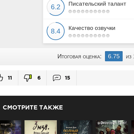
Писательский талант
Глава 24
Глава 25
Глава 26
Качество озвучки
Глава 27
Глава 28
Глава 29
Итоговая оценка:
6.75
из
11
6
15
СМОТРИТЕ ТАКЖЕ