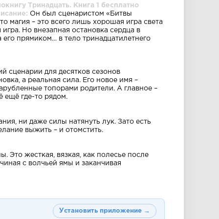
окнигу Тринадцать. Книга 1 бесплатно
писание:
Он был сценаристом «Битвы
что магия – это всего лишь хорошая игра света
 игра. Но внезапная остановка сердца в
 его прямиком… в тело тринадцатилетнего
й сценарии для десятков сезонов
овка, а реальная сила. Его новое имя –
зарубленные топорами родители. А главное –
 ещё где-то рядом.
ния, ни даже силы натянуть лук. Зато есть
лание выжить – и отомстить.
ы. Это жесткая, вязкая, как полесье после
ачиная с волчьей ямы и заканчивая
Установить приложение →