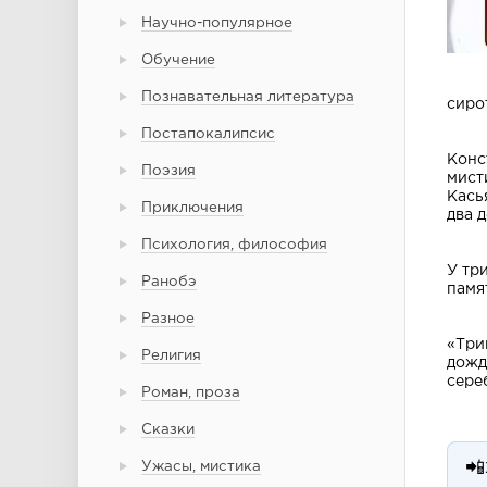
Научно-популярное
Обучение
Познавательная литература
сиро
Постапокалипсис
Конс
Поэзия
мист
Кась
Приключения
два 
Психология, философия
У тр
Ранобэ
памя
Разное
«Три
Религия
дожд
сере
Роман, проза
Сказки
Ужасы, мистика
📲