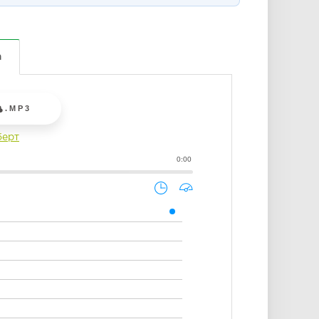
а
.MP3
берт
0:00