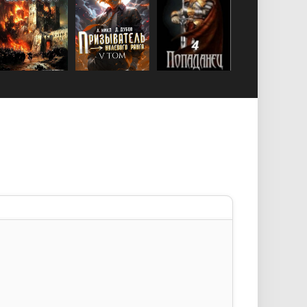
у
текста
аты
а спойлера