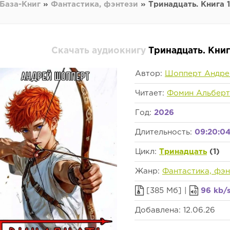
База-Книг
»
Фантастика, фэнтези
» Тринадцать. Книга 
Скачать аудиокнигу
Тринадцать. Кни
Автор:
Шопперт Андре
Читает:
Фомин Альберт
Год:
2026
Длительность:
09:20:0
Цикл:
Тринадцать
(1)
Жанр:
Фантастика, фэн
[385 Мб] |
96 kb/
Добавлена: 12.06.26