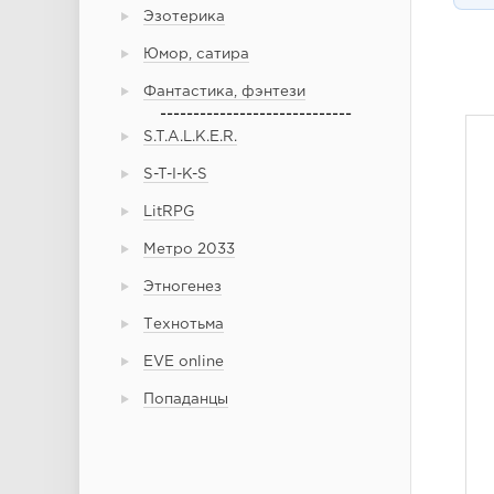
Эзотерика
Юмор, сатира
Фантастика, фэнтези
-----------------------------
S.T.A.L.K.E.R.
S-T-I-K-S
LitRPG
Метро 2033
Этногенез
Технотьма
EVE online
Попаданцы