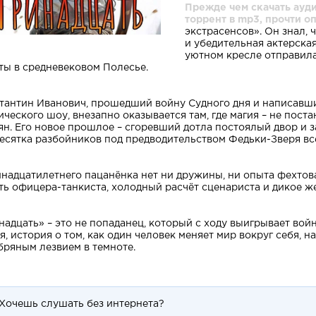
Прежде чем скачать ауди
торрент в mp3, прочти о
экстрасенсов». Он знал, 
и убедительная актерская
уютном кресле отправила
ты в средневековом Полесье.
тантин Иванович, прошедший войну Судного дня и написавши
ического шоу, внезапно оказывается там, где магия – не постан
ян. Его новое прошлое – сгоревший дотла постоялый двор и 
десятка разбойников под предводительством Федьки-Зверя всё
инадцатилетнего пацанёнка нет ни дружины, ни опыта фехтова
ть офицера-танкиста, холодный расчёт сценариста и дикое же
надцать» – это не попаданец, который с ходу выигрывает войн
я, история о том, как один человек меняет мир вокруг себя, н
бряным лезвием в темноте.
Хочешь слушать без интернета?