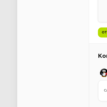
ОТ
Ко
С