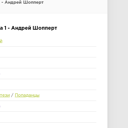
1 - Андрей Шопперт
га 1 - Андрей Шопперт
й
4
тези
/
Попаданцы
s