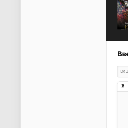
Вв
Пол