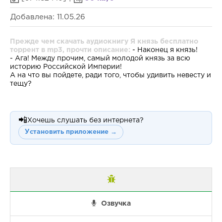
Добавлена: 11.05.26
Прежде чем скачать аудиокнигу Я князь бесплатно
торрент в mp3, прочти описание:
- Наконец я князь!
- Ага! Между прочим, самый молодой князь за всю
историю Российской Империи!
А на что вы пойдете, ради того, чтобы удивить невесту и
тещу?
📲
Хочешь слушать без интернета?
Установить приложение →
Озвучка