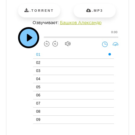
.TORRENT
.MP3
Озвучивает:
Башков Александр
0:00
01
02
03
04
05
06
07
08
09