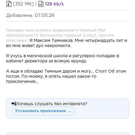
[352 Мб] |
128 kb/s
Добавлена: 07.05.26
Прежде чем скачать аудиокнигу Черный Маг
Императора 17 бесплатно торрент в mp3, прочти
описание:
Я Максим Темников. Мне четырнадцать лет и
во мне живет дух некроманта.
Я учусь в магической школе и регулярно попадаю в
кабинет директора за всякую ерунду.
А еще я обладаю Темным даром и могу… Стоп! Об этом
потом. По-моему, я опять нашел какое-то
приключение…
📲
Хочешь слушать без интернета?
Установить приложение →