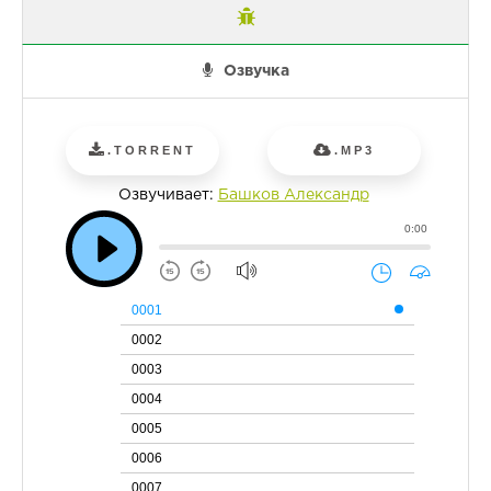
Озвучка
.TORRENT
.MP3
Озвучивает:
Башков Александр
0:00
0001
0002
0003
0004
0005
0006
0007