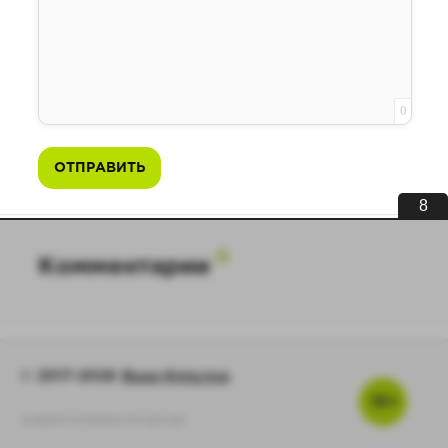
0
ОТПРАВИТЬ
8
0
Комментарии
© 2017-2026
Baza-Knig.top
16+
support@baza-knig.top