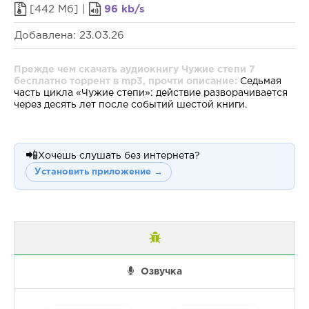
[442 Мб] |
96 kb/s
Добавлена: 23.03.26
Прежде чем скачать аудиокнигу Чужие степи 7
бесплатно торрент в mp3, прочти описание:
Седьмая
часть цикла «Чужие степи»: действие разворачивается
через десять лет после событий шестой книги.
📲
Хочешь слушать без интернета?
Установить приложение →
Озвучка