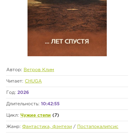
Автор:
Ветров Клим
Читает:
CHUGA
Год:
2026
Длительность:
10:42:55
Цикл:
Чужие степи
(7)
Жанр:
Фантастика, фэнтези
/
Постапокалипсис