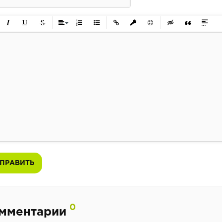
ужирный
Курсив
Подчеркнутый
Зачеркнутый
Выравнивание
Нумерованный список
Маркированный список
Вставить ссылку
Вставить защищенную ссылк
Вставить смайлик
Вставка скрытого 
Вставка цит
Вставк
ПРАВИТЬ
0
мментарии