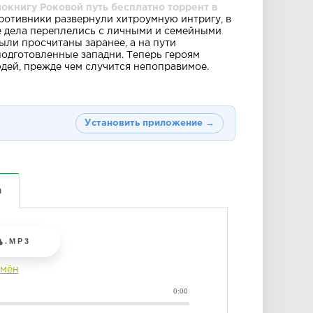
окнигу Роковой путь бесплатно торрент в
отивники развернули хитроумную интригу, в
е дела переплелись с личными и семейными
ыли просчитаны заранее, а на пути
одготовленные западни. Теперь героям
юдей, прежде чем случится непоправимое.
Установить приложение →
а
.MP3
емён
0:00