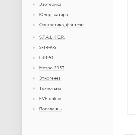
Эзотерика
Юмор, сатира
Фантастика, фэнтези
-----------------------------
S.T.A.L.K.E.R.
S-T-I-K-S
LitRPG
Метро 2033
Этногенез
Технотьма
EVE online
Попаданцы