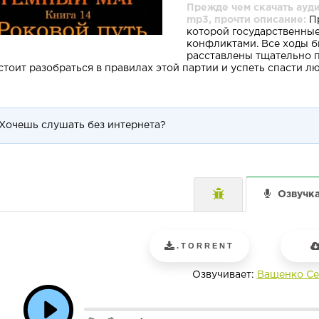
Прежде чем скачать ауди
mp3, прочти описание:
Пр
которой государственны
конфликтами. Все ходы б
расставлены тщательно п
стоит разобраться в правилах этой партии и успеть спасти л
Хочешь слушать без интернета?
Озвучк
.TORRENT
Озвучивает:
Ващенко С