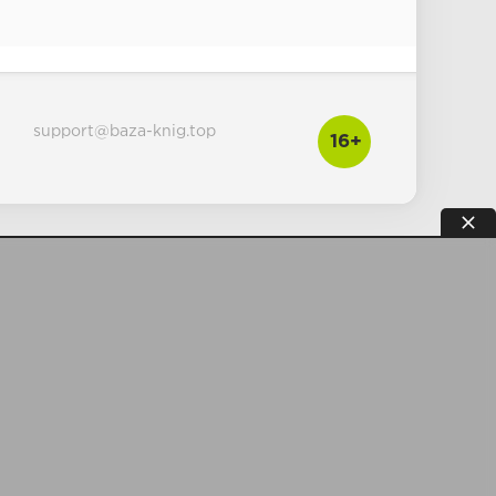
support@baza-knig.top
16+