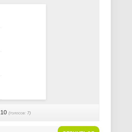
 10
(голосов:
7
)