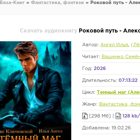
База-Книг
»
Фантастика, фэнтези
» Роковой путь - Але
Скачать аудиокнигу
Роковой путь - Алек
Автор:
Ангел Илья
,
(Лё
Читает:
Ващенко Семё
Год:
2026
Длительность:
07:13:22
Цикл:
Темный маг (Але
Жанр:
Фантастика, фэн
[298 Мб] |
128 kb/
Добавлена: 19.02.26