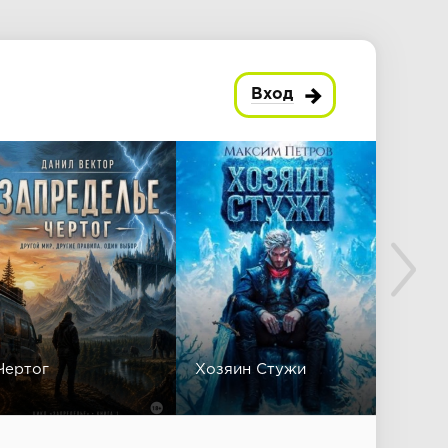
Вход
Чертог
Хозяин Стужи
Безли