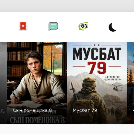
Сын помещика 8
Мусбат 79