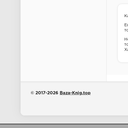
К
Е
т
Н
т
Х
© 2017-2026
Baza-Knig.top