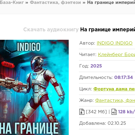
База-Книг
»
Фантастика, фэнтези
» На границе империй.
Скачать аудиокнигу
На границе империй
Автор:
INDIGO INDIGO
Читает:
Клейнберг Бор
Год:
2025
Длительность:
08:17:34
Цикл:
Фортуна дама пе
Жанр:
Фантастика, фэн
[342 Мб] |
128 kb/
Добавлена: 02.10.25