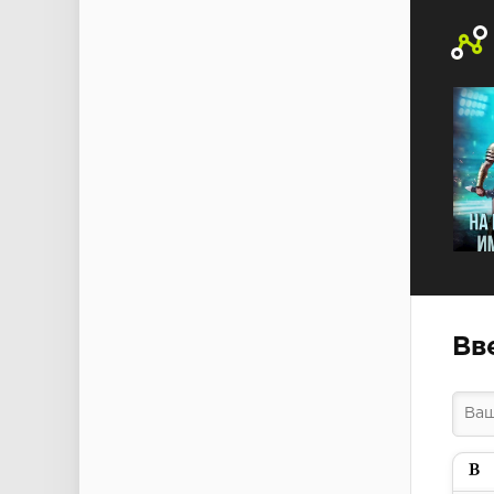
Вв
Пол