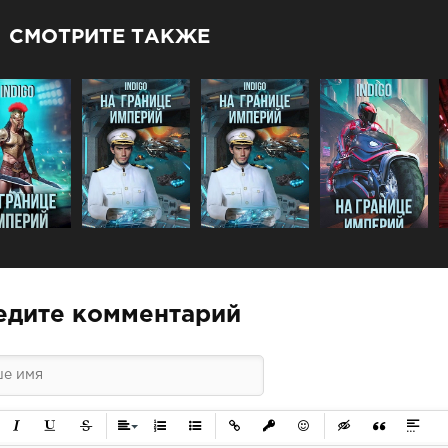
СМОТРИТЕ ТАКЖЕ
едите комментарий
ужирный
Курсив
Подчеркнутый
Зачеркнутый
Выравнивание
Нумерованный список
Маркированный список
Вставить ссылку
Вставить защищенную ссылк
Вставить смайлик
Вставка скрытого 
Вставка цит
Вставк