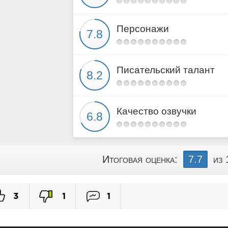
Персонажи
Писательский талант
Качество озвучки
Итоговая оценка:
7.7
из 
3
1
1