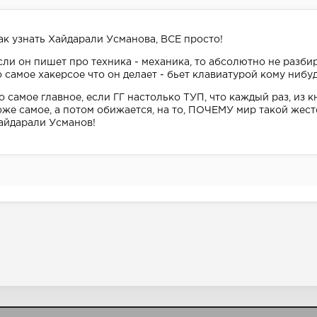
ак узнать Хайдарали Усманова, ВСЕ просто!
сли он пишет про техника - механика, то абсолютно не разби
о самое хакерсое что он делает - бьет клавиатурой кому нибуд
о самое главное, если ГГ настолько ТУП, что каждый раз, из кни
оже самое, а потом обижается, на то, ПОЧЕМУ мир такой жест
айдарали Усманов!