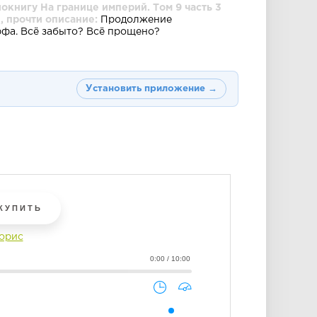
окнигу На границе империй. Том 9 часть 3
, прочти описание:
Продолжение
фа. Всё забыто? Всё прощено?
Установить приложение →
КУПИТЬ
орис
0:00 / 10:00