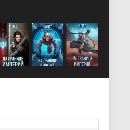
у
текста
аты
а спойлера