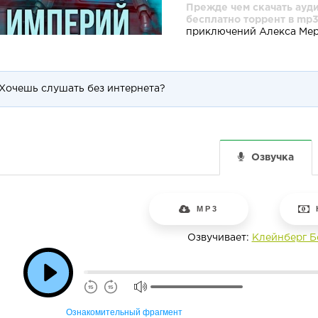
Прежде чем скачать ауди
бесплатно торрент в mp3
приключений Алекса Мер
Хочешь слушать без интернета?
Озвучка
MP3
Озвучивает:
Клейнберг Б
Ознакомительный фрагмент