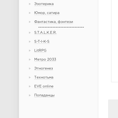
Эзотерика
Юмор, сатира
Фантастика, фэнтези
-----------------------------
S.T.A.L.K.E.R.
S-T-I-K-S
LitRPG
Метро 2033
Этногенез
Технотьма
EVE online
Попаданцы