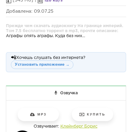
[345 Мб] |
128 kb/s
Добавлена: 09.07.25
Прежде чем скачать аудиокнигу На границе империй.
Том 7.5 бесплатно торрент в mp3, прочти описание:
Аграфы опять аграфы. Куда без них…
📲
Хочешь слушать без интернета?
Установить приложение →
Озвучка
MP3
КУПИТЬ
Озвучивает:
Клейнберг Борис