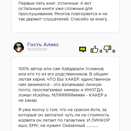
Первые пять книг, отличные. А вот
остальные книги уже сложные для
прослушивания. Многое повторяется и не
так держит слушателей. Спасибо за книгу.
Гость Алекс
13/07/2025
0
0
100% автор или сам Хайдарали Усманов,
или кто то из его родственников. В общим
лютая херня, ЧТО БЫ ХАКЕР, единственное
чем занимался - это взламывал личную
почту, просматривал камеры и ИНОГДА
ломал ИскИны. МЛЯЯЯЯЯяяяяя - КАКЕР а
не хакер.
Я уже молчу о том, что на сраном боте, за
который он заплатил чуть ли не стоимость
корвета он летает по галактике. И ЛИНКОР
ешо, ЕМУ, не нужен! Сказачный ..............