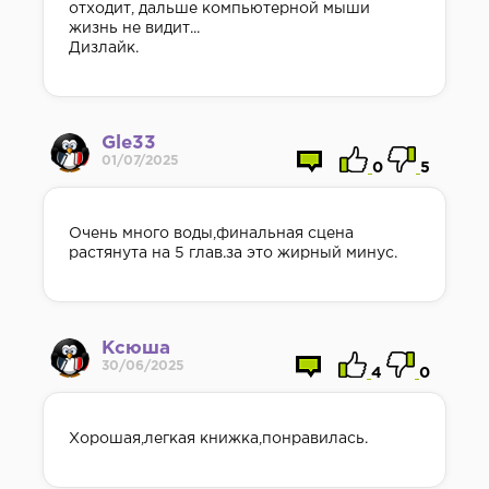
отходит, дальше компьютерной мыши
жизнь не видит...
Дизлайк.
Gle33
01/07/2025
0
5
Очень много воды,финальная сцена
растянута на 5 глав.за это жирный минус.
Ксюша
30/06/2025
4
0
Хорошая,легкая книжка,понравилась.