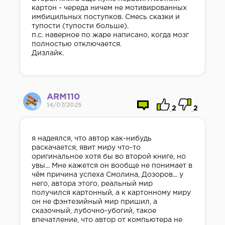
картон - череда ничем не мотивированных
имбицильных поступков. Смесь сказки и
тупости (тупости больше).
п.с. наверное по жаре написано, когда мозг
полностью отключается.
Дизлайк.
ARM110
14/07/2025
2
2
я надеялся, что автор как-нибудь
раскачается, явит миру что-то
оригинальное хотя бы во второй книге, но
увы... Мне кажется он вообще не понимает в
чём причина успеха Смолина, Дозоров... у
него, автора этого, реальный мир
получился картонный, а к картонному миру
он не фэнтезийный мир пришил, а
сказочный, лубочно-убогий, такое
впечатление, что автор от компьютера не