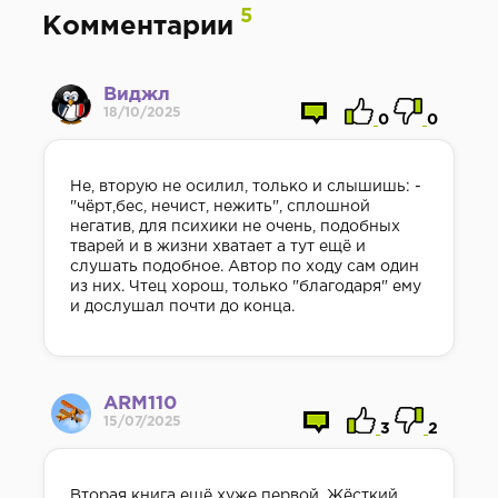
5
Комментарии
Виджл
18/10/2025
0
0
Не, вторую не осилил, только и слышишь: -
"чёрт,бес, нечист, нежить", сплошной
негатив, для психики не очень, подобных
тварей и в жизни хватает а тут ещё и
слушать подобное. Автор по ходу сам один
из них. Чтец хорош, только "благодаря" ему
и дослушал почти до конца.
ARM110
15/07/2025
3
2
Вторая книга ещё хуже первой. Жёсткий