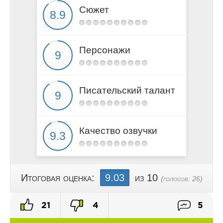
Сюжет
Персонажи
Писательский талант
Качество озвучки
Итоговая оценка:
9.03
из 10
(голосов:
26
)
21
4
5