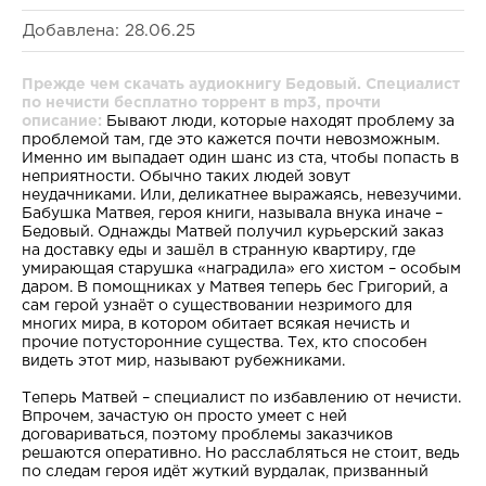
Добавлена: 28.06.25
Прежде чем скачать аудиокнигу Бедовый. Специалист
по нечисти бесплатно торрент в mp3, прочти
описание:
Бывают люди, которые находят проблему за
проблемой там, где это кажется почти невозможным.
Именно им выпадает один шанс из ста, чтобы попасть в
неприятности. Обычно таких людей зовут
неудачниками. Или, деликатнее выражаясь, невезучими.
Бабушка Матвея, героя книги, называла внука иначе –
Бедовый. Однажды Матвей получил курьерский заказ
на доставку еды и зашёл в странную квартиру, где
умирающая старушка «наградила» его хистом – особым
даром. В помощниках у Матвея теперь бес Григорий, а
сам герой узнаёт о существовании незримого для
многих мира, в котором обитает всякая нечисть и
прочие потусторонние существа. Тех, кто способен
видеть этот мир, называют рубежниками.
Теперь Матвей – специалист по избавлению от нечисти.
Впрочем, зачастую он просто умеет с ней
договариваться, поэтому проблемы заказчиков
решаются оперативно. Но расслабляться не стоит, ведь
по следам героя идёт жуткий вурдалак, призванный